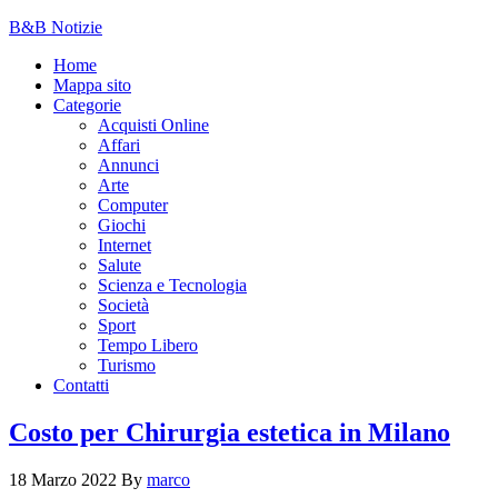
B&B Notizie
Home
Mappa sito
Categorie
Acquisti Online
Affari
Annunci
Arte
Computer
Giochi
Internet
Salute
Scienza e Tecnologia
Società
Sport
Tempo Libero
Turismo
Contatti
Costo per Chirurgia estetica in Milano
18 Marzo 2022
By
marco