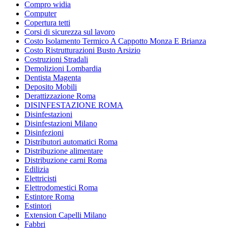
Compro widia
Computer
Copertura tetti
Corsi di sicurezza sul lavoro
Costo Isolamento Termico A Cappotto Monza E Brianza
Costo Ristrutturazioni Busto Arsizio
Costruzioni Stradali
Demolizioni Lombardia
Dentista Magenta
Deposito Mobili
Derattizzazione Roma
DISINFESTAZIONE ROMA
Disinfestazioni
Disinfestazioni Milano
Disinfezioni
Distributori automatici Roma
Distribuzione alimentare
Distribuzione carni Roma
Edilizia
Elettricisti
Elettrodomestici Roma
Estintore Roma
Estintori
Extension Capelli Milano
Fabbri