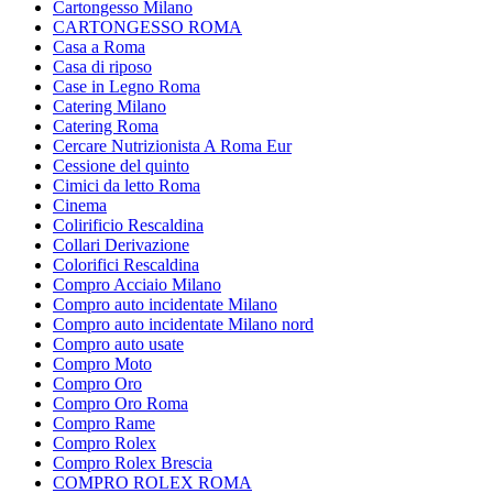
Cartongesso Milano
CARTONGESSO ROMA
Casa a Roma
Casa di riposo
Case in Legno Roma
Catering Milano
Catering Roma
Cercare Nutrizionista A Roma Eur
Cessione del quinto
Cimici da letto Roma
Cinema
Colirificio Rescaldina
Collari Derivazione
Colorifici Rescaldina
Compro Acciaio Milano
Compro auto incidentate Milano
Compro auto incidentate Milano nord
Compro auto usate
Compro Moto
Compro Oro
Compro Oro Roma
Compro Rame
Compro Rolex
Compro Rolex Brescia
COMPRO ROLEX ROMA