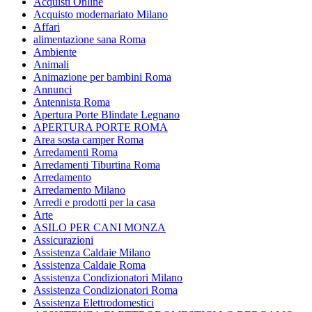
Acquisti Online
Acquisto modernariato Milano
Affari
alimentazione sana Roma
Ambiente
Animali
Animazione per bambini Roma
Annunci
Antennista Roma
Apertura Porte Blindate Legnano
APERTURA PORTE ROMA
Area sosta camper Roma
Arredamenti Roma
Arredamenti Tiburtina Roma
Arredamento
Arredamento Milano
Arredi e prodotti per la casa
Arte
ASILO PER CANI MONZA
Assicurazioni
Assistenza Caldaie Milano
Assistenza Caldaie Roma
Assistenza Condizionatori Milano
Assistenza Condizionatori Roma
Assistenza Elettrodomestici