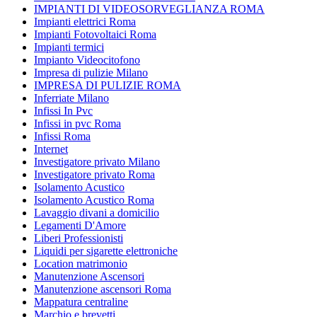
IMPIANTI DI VIDEOSORVEGLIANZA ROMA
Impianti elettrici Roma
Impianti Fotovoltaici Roma
Impianti termici
Impianto Videocitofono
Impresa di pulizie Milano
IMPRESA DI PULIZIE ROMA
Inferriate Milano
Infissi In Pvc
Infissi in pvc Roma
Infissi Roma
Internet
Investigatore privato Milano
Investigatore privato Roma
Isolamento Acustico
Isolamento Acustico Roma
Lavaggio divani a domicilio
Legamenti D'Amore
Liberi Professionisti
Liquidi per sigarette elettroniche
Location matrimonio
Manutenzione Ascensori
Manutenzione ascensori Roma
Mappatura centraline
Marchio e brevetti