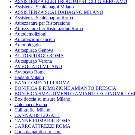
ASSISTENZA ELETTRODOMESTICI LG BERGAMO
Assistenza Scaldabagni Milano
ASSISTENZA SCALDABAGNO MILANO
Assistenza Scaldabagno Roma
Attrezzature per Ristorazione
Attrezzature Per Ristorazione Roma
Autodemolizioni
Automazioni cancelli
Autonoleggio
Autospurgo Genova
AUTOSPURGO ROMA
Autospurgo Verona
AVVOCATO MILANO
Avvocato Roma
Badanti Milano
BANCO METALLI ROMA
BONIFICA E RIMOZIONE AMIANTO BRESCIA
BONIFICA SMALTIMENTO AMIANTO ECONOMICO V
Box doccia su misura Milano
Calcinacci Roma
Calligrafici Milano
CANNABIS LEGALE
CANNE FUMARIE ROMA
CARROATTREZZI ROMA
Carta da parati su misura