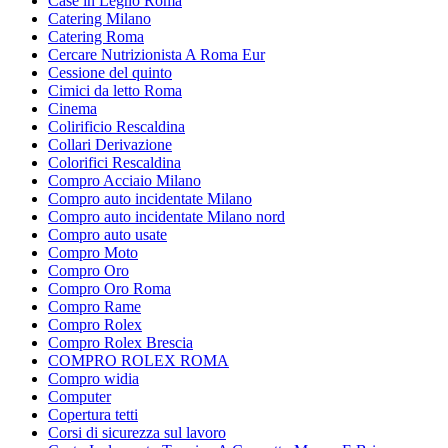
Case in Legno Roma
Catering Milano
Catering Roma
Cercare Nutrizionista A Roma Eur
Cessione del quinto
Cimici da letto Roma
Cinema
Colirificio Rescaldina
Collari Derivazione
Colorifici Rescaldina
Compro Acciaio Milano
Compro auto incidentate Milano
Compro auto incidentate Milano nord
Compro auto usate
Compro Moto
Compro Oro
Compro Oro Roma
Compro Rame
Compro Rolex
Compro Rolex Brescia
COMPRO ROLEX ROMA
Compro widia
Computer
Copertura tetti
Corsi di sicurezza sul lavoro