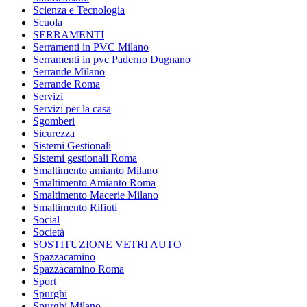
Scienza e Tecnologia
Scuola
SERRAMENTI
Serramenti in PVC Milano
Serramenti in pvc Paderno Dugnano
Serrande Milano
Serrande Roma
Servizi
Servizi per la casa
Sgomberi
Sicurezza
Sistemi Gestionali
Sistemi gestionali Roma
Smaltimento amianto Milano
Smaltimento Amianto Roma
Smaltimento Macerie Milano
Smaltimento Rifiuti
Social
Società
SOSTITUZIONE VETRI AUTO
Spazzacamino
Spazzacamino Roma
Sport
Spurghi
Spurghi Milano