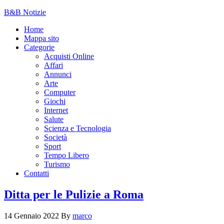
B&B Notizie
Home
Mappa sito
Categorie
Acquisti Online
Affari
Annunci
Arte
Computer
Giochi
Internet
Salute
Scienza e Tecnologia
Società
Sport
Tempo Libero
Turismo
Contatti
Ditta per le Pulizie a Roma
14 Gennaio 2022
By
marco