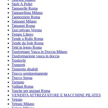
Stufe A Pellet
Tapparelle Roma
Tapparellista Milano
Tappezziere Roma
Tatuaggi Milano
Tatuaggi Roma
Taxi privato Verona
Tempo Libero
Tende a Rullo Roma
Tende da Sole Roma
Tetti in legno Roma
Trasformare Vasca in Doccia Milano
Trasformazione vasca in doccia
Traslochi
Trasporti
Trasporto disabili
Trucco semipermanente
Trucco Sposa
Turismo
Vaillant Roma
Vasche per anziani Roma
VENDITA ATTREZZATURE E MACCHINE PILATES
Vetraio
Vetraio Milano