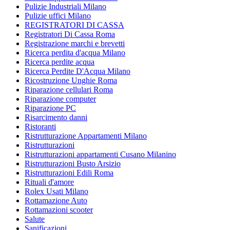
Pulizie Industriali Milano
Pulizie uffici Milano
REGISTRATORI DI CASSA
Registratori Di Cassa Roma
Registrazione marchi e brevetti
Ricerca perdita d'acqua Milano
Ricerca perdite acqua
Ricerca Perdite D'Acqua Milano
Ricostruzione Unghie Roma
Riparazione cellulari Roma
Riparazione computer
Riparazione PC
Risarcimento danni
Ristoranti
Ristrutturazione Appartamenti Milano
Ristrutturazioni
Ristrutturazioni appartamenti Cusano Milanino
Ristrutturazioni Busto Arsizio
Ristrutturazioni Edili Roma
Rituali d'amore
Rolex Usati Milano
Rottamazione Auto
Rottamazioni scooter
Salute
Sanificazioni