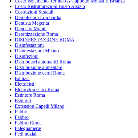
Costo Isolamento Termico A Cappotto Monza E Brianza
Costo Ristrutturazioni Busto Arsizio
Costruzioni Stradali
Demolizioni Lombardia
Dentista Magenta
Deposito Mobili
Derattizzazione Roma
DISINFESTAZIONE ROMA
Disinfestazioni
Disinfestazioni Milano
Disinfezioni
Distributori automatici Roma
Distribuzione alimentare
Distribuzione carni Roma
Edilizia
Elettricisti
Elettrodomestici Roma
Estintore Roma
Estintori
Extension Capelli Milano
Fabbri
Fabbro
Fabbro Roma
Falegnamerie
Fedi nuziali