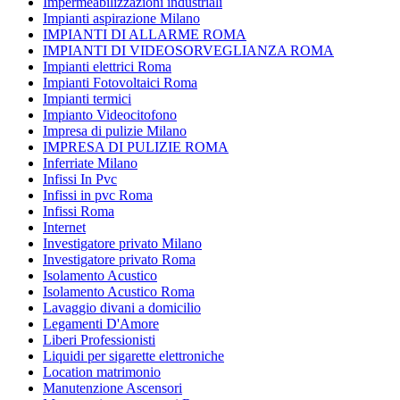
Impermeabilizzazioni industriali
Impianti aspirazione Milano
IMPIANTI DI ALLARME ROMA
IMPIANTI DI VIDEOSORVEGLIANZA ROMA
Impianti elettrici Roma
Impianti Fotovoltaici Roma
Impianti termici
Impianto Videocitofono
Impresa di pulizie Milano
IMPRESA DI PULIZIE ROMA
Inferriate Milano
Infissi In Pvc
Infissi in pvc Roma
Infissi Roma
Internet
Investigatore privato Milano
Investigatore privato Roma
Isolamento Acustico
Isolamento Acustico Roma
Lavaggio divani a domicilio
Legamenti D'Amore
Liberi Professionisti
Liquidi per sigarette elettroniche
Location matrimonio
Manutenzione Ascensori