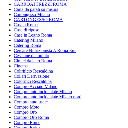
CARROATTREZZI ROMA
Carta da parati su misura
Cartongesso Milano
CARTONGESSO ROMA
Casa a Roma
Casa di riposo
Case in Legno Roma
Catering Milano
Catering Roma
Cercare Nutrizionista A Roma Eur
Cessione del quinto
Cimici da letto Roma
Cinema
Colirificio Rescaldina
Collari Derivazione
Colorifici Rescaldina
Compro Acciaio Milano
Compro auto incidentate Milano
Compro auto incidentate Milano nord
Compro auto usate
Compro Moto
Compro Oro
Compro Oro Roma
Compro Rame
Compro Rolex