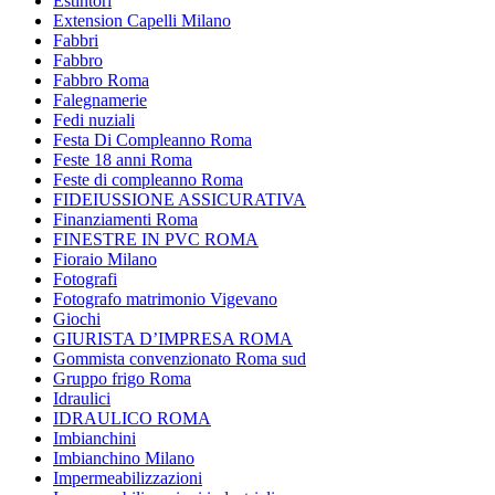
Estintori
Extension Capelli Milano
Fabbri
Fabbro
Fabbro Roma
Falegnamerie
Fedi nuziali
Festa Di Compleanno Roma
Feste 18 anni Roma
Feste di compleanno Roma
FIDEIUSSIONE ASSICURATIVA
Finanziamenti Roma
FINESTRE IN PVC ROMA
Fioraio Milano
Fotografi
Fotografo matrimonio Vigevano
Giochi
GIURISTA D’IMPRESA ROMA
Gommista convenzionato Roma sud
Gruppo frigo Roma
Idraulici
IDRAULICO ROMA
Imbianchini
Imbianchino Milano
Impermeabilizzazioni