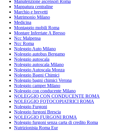
Manutenzione ascensori Roma
Mappatura centraline
Marchio e brevetti
Matrimonio Milano
Medicina
Montaggio mobili Roma
Montare Inferriate A Bresso
Ncc Malpensa
Ncc Roma
Noleggio Auto Milano
Noleggio autobus Bergamo
Noleggio autoscala
Noleggio autoscala Milano
Noleggio Autoscala Monza
Noleggio Bagni Chimici
Noleggio bagni chimici Verona
Noleggio camper Milano
Noleggio con conducente Milano
NOLEGGIO CON CONDUCENTE ROMA
NOLEGGIO FOTOCOPIATRICI ROMA
Noleggio Furgoni
Noleggio furgoni Brescia
NOLEGGIO FURGONI ROMA
Noleggio furgoni senza carta di credito Roma
Nutrizionista Roma Eur