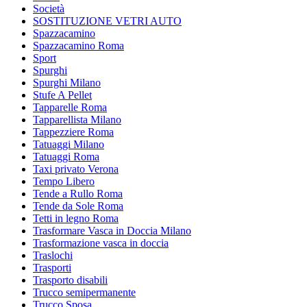
Società
SOSTITUZIONE VETRI AUTO
Spazzacamino
Spazzacamino Roma
Sport
Spurghi
Spurghi Milano
Stufe A Pellet
Tapparelle Roma
Tapparellista Milano
Tappezziere Roma
Tatuaggi Milano
Tatuaggi Roma
Taxi privato Verona
Tempo Libero
Tende a Rullo Roma
Tende da Sole Roma
Tetti in legno Roma
Trasformare Vasca in Doccia Milano
Trasformazione vasca in doccia
Traslochi
Trasporti
Trasporto disabili
Trucco semipermanente
Trucco Sposa