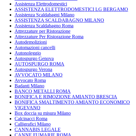
Assistenza Elettrodomestici
ASSISTENZA ELETTRODOMESTICI LG BERGAMO
Assistenza Scaldabagni Milano
ASSISTENZA SCALDABAGNO MILANO
Assistenza Scaldabagno Roma
Attrezzature per Ristorazione
Attrezzature Per Ristorazione Roma
Autodemolizioni
Automazioni cancelli
Autonoleggio
Autospurgo Genova
AUTOSPURGO ROMA
Autospurgo Verona
AVVOCATO MILANO
Avvocato Roma
Badanti Milano
BANCO METALLI ROMA
BONIFICA E RIMOZIONE AMIANTO BRESCIA
BONIFICA SMALTIMENTO AMIANTO ECONOMICO
VIGEVANO
Box doccia su misura Milano
Calcinacci Roma
Calligrafici Milano
CANNABIS LEGALE
CANNE FUMARIE ROMA