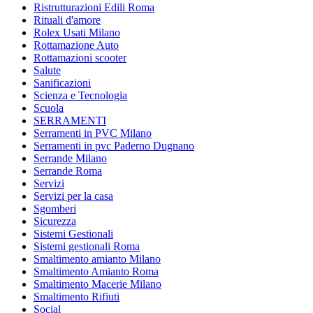
Ristrutturazioni Edili Roma
Rituali d'amore
Rolex Usati Milano
Rottamazione Auto
Rottamazioni scooter
Salute
Sanificazioni
Scienza e Tecnologia
Scuola
SERRAMENTI
Serramenti in PVC Milano
Serramenti in pvc Paderno Dugnano
Serrande Milano
Serrande Roma
Servizi
Servizi per la casa
Sgomberi
Sicurezza
Sistemi Gestionali
Sistemi gestionali Roma
Smaltimento amianto Milano
Smaltimento Amianto Roma
Smaltimento Macerie Milano
Smaltimento Rifiuti
Social