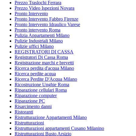
Prezzo Traslochi Ferrara
Prezzo Video Ispezioni Novara
Pronto Intervento
Pronto Intervento Fabbro Firenze
Pronto Intervento Idraulico Varese
Pronto intervento Roma
Pulizia Appartamenti Milano
Pulizie Industriali Milano
Pulizie uffici Milano
REGISTRATORI DI CASSA
Registratori Di Cassa Roma
Registrazione marchi e brevetti
Ricerca perdita d'acqua Milano
Ricerca perdite acqua
Ricerca Perdite D'Acqua Milano
Ricostruzione Unghie Roma
Riparazione cellulari Roma
Riparazione computer
Riparazione PC
Risarcimento danni
Ristoranti
Ristrutturazione Appartamenti Milano
Ristrutturazioni
Ristrutturazioni appartamenti Cusano Milanino
Ristrutturazioni Busto Arsizio