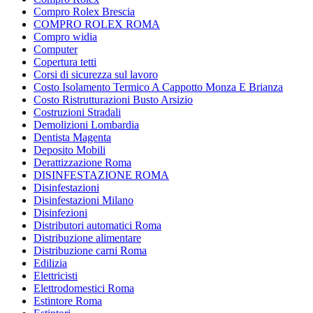
Compro Rolex Brescia
COMPRO ROLEX ROMA
Compro widia
Computer
Copertura tetti
Corsi di sicurezza sul lavoro
Costo Isolamento Termico A Cappotto Monza E Brianza
Costo Ristrutturazioni Busto Arsizio
Costruzioni Stradali
Demolizioni Lombardia
Dentista Magenta
Deposito Mobili
Derattizzazione Roma
DISINFESTAZIONE ROMA
Disinfestazioni
Disinfestazioni Milano
Disinfezioni
Distributori automatici Roma
Distribuzione alimentare
Distribuzione carni Roma
Edilizia
Elettricisti
Elettrodomestici Roma
Estintore Roma