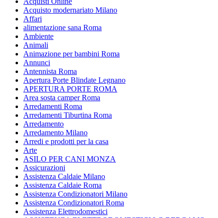
Acquisti Online
Acquisto modernariato Milano
Affari
alimentazione sana Roma
Ambiente
Animali
Animazione per bambini Roma
Annunci
Antennista Roma
Apertura Porte Blindate Legnano
APERTURA PORTE ROMA
Area sosta camper Roma
Arredamenti Roma
Arredamenti Tiburtina Roma
Arredamento
Arredamento Milano
Arredi e prodotti per la casa
Arte
ASILO PER CANI MONZA
Assicurazioni
Assistenza Caldaie Milano
Assistenza Caldaie Roma
Assistenza Condizionatori Milano
Assistenza Condizionatori Roma
Assistenza Elettrodomestici