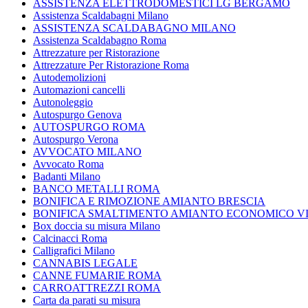
ASSISTENZA ELETTRODOMESTICI LG BERGAMO
Assistenza Scaldabagni Milano
ASSISTENZA SCALDABAGNO MILANO
Assistenza Scaldabagno Roma
Attrezzature per Ristorazione
Attrezzature Per Ristorazione Roma
Autodemolizioni
Automazioni cancelli
Autonoleggio
Autospurgo Genova
AUTOSPURGO ROMA
Autospurgo Verona
AVVOCATO MILANO
Avvocato Roma
Badanti Milano
BANCO METALLI ROMA
BONIFICA E RIMOZIONE AMIANTO BRESCIA
BONIFICA SMALTIMENTO AMIANTO ECONOMICO V
Box doccia su misura Milano
Calcinacci Roma
Calligrafici Milano
CANNABIS LEGALE
CANNE FUMARIE ROMA
CARROATTREZZI ROMA
Carta da parati su misura