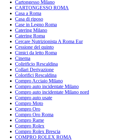
Cartongesso Milano
CARTONGESSO ROMA
Casa a Roma
Casa di riposo
Case in Legno Roma
Catering Milano
Catering Roma
Cercare Nutrizionista A Roma Eur
Cessione del quinto
Cimici da letto Roma
Cinema
Colirificio Rescaldina
Collari Derivazione
Colorifici Rescaldina
Compro Acciaio Milano
Compro auto incidentate Milano
Compro auto incidentate Milano nord
Compro auto usate
Compro Moto
Compro Oro
Compro Oro Roma
Compro Rame
Compro Rolex
Compro Rolex Brescia
COMPRO ROLEX ROMA