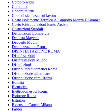
Compro widia
Computer
Copertura tetti
Corsi di sicurezza sul lavoro
Costo Isolamento Termico A Cappotto Monza E Brianza
Costo Ristrutturazioni Busto Arsizio
Costruzioni Stradali
Demolizioni Lombardia
Dentista Magenta
Deposito Mobili
Derattizzazione Roma
DISINFESTAZIONE ROMA
Disinfestazioni
Disinfestazioni Milano
Disinfezioni
Distributori automatici Roma
Distribuzione alimentare
Distribuzione carni Roma
Edilizia
Elettricisti
Elettrodomestici Roma
Estintore Roma
Estintori
Extension Capelli Milano
Fabbri