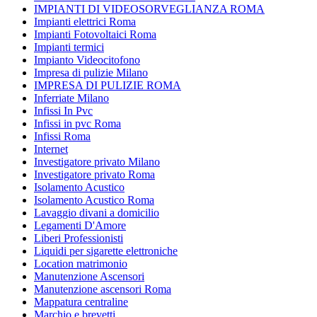
IMPIANTI DI VIDEOSORVEGLIANZA ROMA
Impianti elettrici Roma
Impianti Fotovoltaici Roma
Impianti termici
Impianto Videocitofono
Impresa di pulizie Milano
IMPRESA DI PULIZIE ROMA
Inferriate Milano
Infissi In Pvc
Infissi in pvc Roma
Infissi Roma
Internet
Investigatore privato Milano
Investigatore privato Roma
Isolamento Acustico
Isolamento Acustico Roma
Lavaggio divani a domicilio
Legamenti D'Amore
Liberi Professionisti
Liquidi per sigarette elettroniche
Location matrimonio
Manutenzione Ascensori
Manutenzione ascensori Roma
Mappatura centraline
Marchio e brevetti