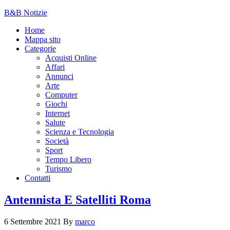
B&B Notizie
Home
Mappa sito
Categorie
Acquisti Online
Affari
Annunci
Arte
Computer
Giochi
Internet
Salute
Scienza e Tecnologia
Società
Sport
Tempo Libero
Turismo
Contatti
Antennista E Satelliti Roma
6 Settembre 2021
By
marco