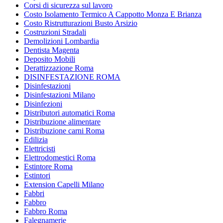
Corsi di sicurezza sul lavoro
Costo Isolamento Termico A Cappotto Monza E Brianza
Costo Ristrutturazioni Busto Arsizio
Costruzioni Stradali
Demolizioni Lombardia
Dentista Magenta
Deposito Mobili
Derattizzazione Roma
DISINFESTAZIONE ROMA
Disinfestazioni
Disinfestazioni Milano
Disinfezioni
Distributori automatici Roma
Distribuzione alimentare
Distribuzione carni Roma
Edilizia
Elettricisti
Elettrodomestici Roma
Estintore Roma
Estintori
Extension Capelli Milano
Fabbri
Fabbro
Fabbro Roma
Falegnamerie