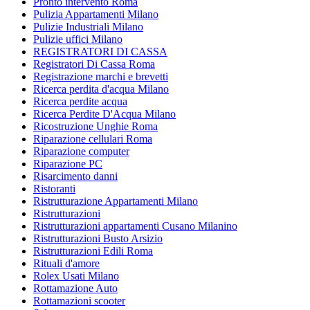
Pronto intervento Roma
Pulizia Appartamenti Milano
Pulizie Industriali Milano
Pulizie uffici Milano
REGISTRATORI DI CASSA
Registratori Di Cassa Roma
Registrazione marchi e brevetti
Ricerca perdita d'acqua Milano
Ricerca perdite acqua
Ricerca Perdite D'Acqua Milano
Ricostruzione Unghie Roma
Riparazione cellulari Roma
Riparazione computer
Riparazione PC
Risarcimento danni
Ristoranti
Ristrutturazione Appartamenti Milano
Ristrutturazioni
Ristrutturazioni appartamenti Cusano Milanino
Ristrutturazioni Busto Arsizio
Ristrutturazioni Edili Roma
Rituali d'amore
Rolex Usati Milano
Rottamazione Auto
Rottamazioni scooter