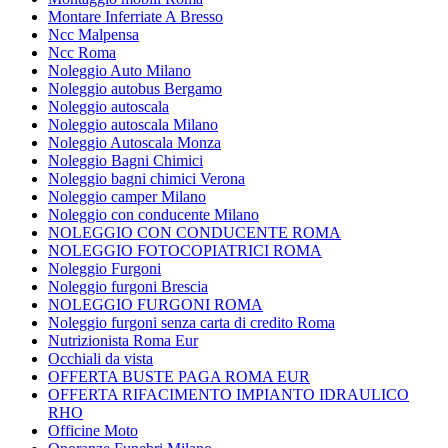
Montare Inferriate A Bresso
Ncc Malpensa
Ncc Roma
Noleggio Auto Milano
Noleggio autobus Bergamo
Noleggio autoscala
Noleggio autoscala Milano
Noleggio Autoscala Monza
Noleggio Bagni Chimici
Noleggio bagni chimici Verona
Noleggio camper Milano
Noleggio con conducente Milano
NOLEGGIO CON CONDUCENTE ROMA
NOLEGGIO FOTOCOPIATRICI ROMA
Noleggio Furgoni
Noleggio furgoni Brescia
NOLEGGIO FURGONI ROMA
Noleggio furgoni senza carta di credito Roma
Nutrizionista Roma Eur
Occhiali da vista
OFFERTA BUSTE PAGA ROMA EUR
OFFERTA RIFACIMENTO IMPIANTO IDRAULICO
RHO
Officine Moto