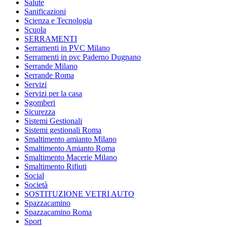
Salute
Sanificazioni
Scienza e Tecnologia
Scuola
SERRAMENTI
Serramenti in PVC Milano
Serramenti in pvc Paderno Dugnano
Serrande Milano
Serrande Roma
Servizi
Servizi per la casa
Sgomberi
Sicurezza
Sistemi Gestionali
Sistemi gestionali Roma
Smaltimento amianto Milano
Smaltimento Amianto Roma
Smaltimento Macerie Milano
Smaltimento Rifiuti
Social
Società
SOSTITUZIONE VETRI AUTO
Spazzacamino
Spazzacamino Roma
Sport