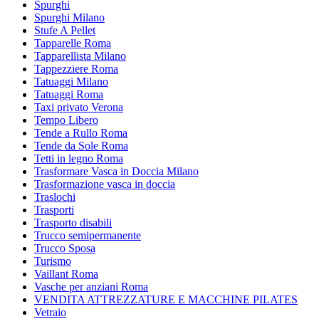
Spurghi
Spurghi Milano
Stufe A Pellet
Tapparelle Roma
Tapparellista Milano
Tappezziere Roma
Tatuaggi Milano
Tatuaggi Roma
Taxi privato Verona
Tempo Libero
Tende a Rullo Roma
Tende da Sole Roma
Tetti in legno Roma
Trasformare Vasca in Doccia Milano
Trasformazione vasca in doccia
Traslochi
Trasporti
Trasporto disabili
Trucco semipermanente
Trucco Sposa
Turismo
Vaillant Roma
Vasche per anziani Roma
VENDITA ATTREZZATURE E MACCHINE PILATES
Vetraio