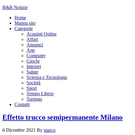
B&B Notizie
Home
Mappa sito
Categorie
Acquisti Online
Affari
Annunci
Arte
Computer
Giochi
Internet
Salute
Scienza e Tecnologia
Società
Sport
Tempo Libero
Turismo
Contatti
Effetto trucco semipermanente Milano
6 Dicembre 2021
By
marco