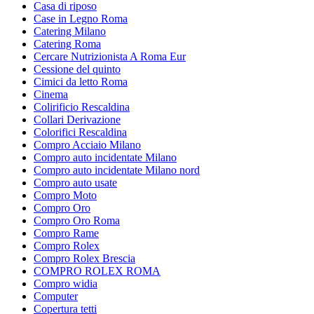
Casa di riposo
Case in Legno Roma
Catering Milano
Catering Roma
Cercare Nutrizionista A Roma Eur
Cessione del quinto
Cimici da letto Roma
Cinema
Colirificio Rescaldina
Collari Derivazione
Colorifici Rescaldina
Compro Acciaio Milano
Compro auto incidentate Milano
Compro auto incidentate Milano nord
Compro auto usate
Compro Moto
Compro Oro
Compro Oro Roma
Compro Rame
Compro Rolex
Compro Rolex Brescia
COMPRO ROLEX ROMA
Compro widia
Computer
Copertura tetti