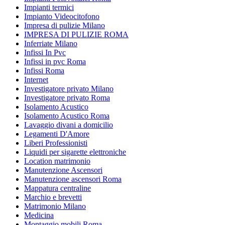
Impianti termici
Impianto Videocitofono
Impresa di pulizie Milano
IMPRESA DI PULIZIE ROMA
Inferriate Milano
Infissi In Pvc
Infissi in pvc Roma
Infissi Roma
Internet
Investigatore privato Milano
Investigatore privato Roma
Isolamento Acustico
Isolamento Acustico Roma
Lavaggio divani a domicilio
Legamenti D'Amore
Liberi Professionisti
Liquidi per sigarette elettroniche
Location matrimonio
Manutenzione Ascensori
Manutenzione ascensori Roma
Mappatura centraline
Marchio e brevetti
Matrimonio Milano
Medicina
Montaggio mobili Roma