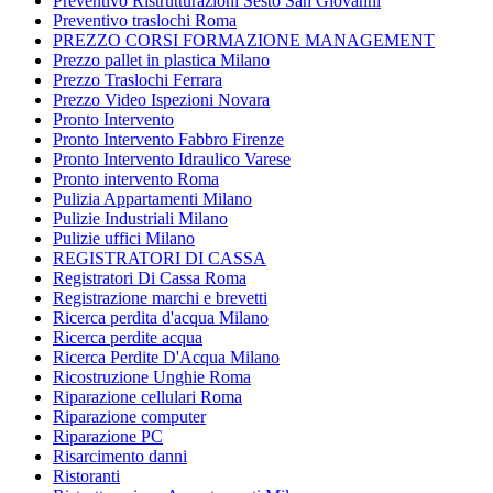
Preventivo Ristrutturazioni Sesto San Giovanni
Preventivo traslochi Roma
PREZZO CORSI FORMAZIONE MANAGEMENT
Prezzo pallet in plastica Milano
Prezzo Traslochi Ferrara
Prezzo Video Ispezioni Novara
Pronto Intervento
Pronto Intervento Fabbro Firenze
Pronto Intervento Idraulico Varese
Pronto intervento Roma
Pulizia Appartamenti Milano
Pulizie Industriali Milano
Pulizie uffici Milano
REGISTRATORI DI CASSA
Registratori Di Cassa Roma
Registrazione marchi e brevetti
Ricerca perdita d'acqua Milano
Ricerca perdite acqua
Ricerca Perdite D'Acqua Milano
Ricostruzione Unghie Roma
Riparazione cellulari Roma
Riparazione computer
Riparazione PC
Risarcimento danni
Ristoranti