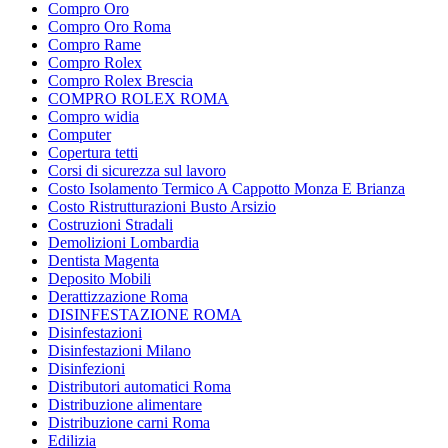
Compro Oro
Compro Oro Roma
Compro Rame
Compro Rolex
Compro Rolex Brescia
COMPRO ROLEX ROMA
Compro widia
Computer
Copertura tetti
Corsi di sicurezza sul lavoro
Costo Isolamento Termico A Cappotto Monza E Brianza
Costo Ristrutturazioni Busto Arsizio
Costruzioni Stradali
Demolizioni Lombardia
Dentista Magenta
Deposito Mobili
Derattizzazione Roma
DISINFESTAZIONE ROMA
Disinfestazioni
Disinfestazioni Milano
Disinfezioni
Distributori automatici Roma
Distribuzione alimentare
Distribuzione carni Roma
Edilizia