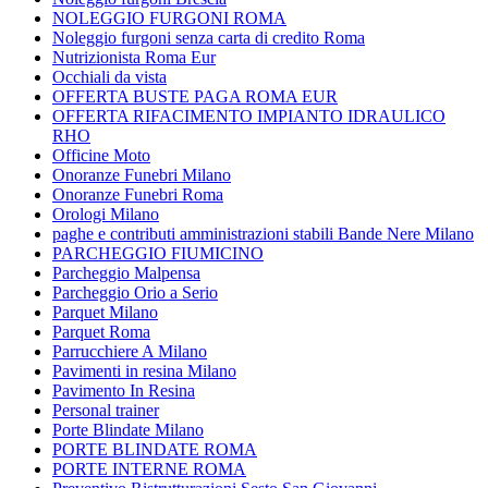
NOLEGGIO FURGONI ROMA
Noleggio furgoni senza carta di credito Roma
Nutrizionista Roma Eur
Occhiali da vista
OFFERTA BUSTE PAGA ROMA EUR
OFFERTA RIFACIMENTO IMPIANTO IDRAULICO
RHO
Officine Moto
Onoranze Funebri Milano
Onoranze Funebri Roma
Orologi Milano
paghe e contributi amministrazioni stabili Bande Nere Milano
PARCHEGGIO FIUMICINO
Parcheggio Malpensa
Parcheggio Orio a Serio
Parquet Milano
Parquet Roma
Parrucchiere A Milano
Pavimenti in resina Milano
Pavimento In Resina
Personal trainer
Porte Blindate Milano
PORTE BLINDATE ROMA
PORTE INTERNE ROMA