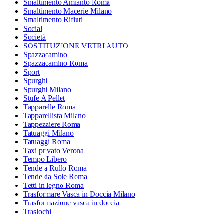
Smaltimento Amianto Roma
Smaltimento Macerie Milano
Smaltimento Rifiuti
Social
Società
SOSTITUZIONE VETRI AUTO
Spazzacamino
Spazzacamino Roma
Sport
Spurghi
Spurghi Milano
Stufe A Pellet
Tapparelle Roma
Tapparellista Milano
Tappezziere Roma
Tatuaggi Milano
Tatuaggi Roma
Taxi privato Verona
Tempo Libero
Tende a Rullo Roma
Tende da Sole Roma
Tetti in legno Roma
Trasformare Vasca in Doccia Milano
Trasformazione vasca in doccia
Traslochi