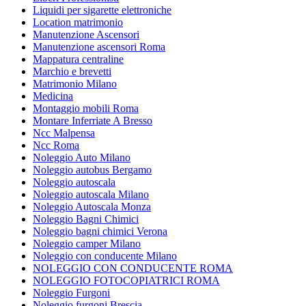
Liquidi per sigarette elettroniche
Location matrimonio
Manutenzione Ascensori
Manutenzione ascensori Roma
Mappatura centraline
Marchio e brevetti
Matrimonio Milano
Medicina
Montaggio mobili Roma
Montare Inferriate A Bresso
Ncc Malpensa
Ncc Roma
Noleggio Auto Milano
Noleggio autobus Bergamo
Noleggio autoscala
Noleggio autoscala Milano
Noleggio Autoscala Monza
Noleggio Bagni Chimici
Noleggio bagni chimici Verona
Noleggio camper Milano
Noleggio con conducente Milano
NOLEGGIO CON CONDUCENTE ROMA
NOLEGGIO FOTOCOPIATRICI ROMA
Noleggio Furgoni
Noleggio furgoni Brescia