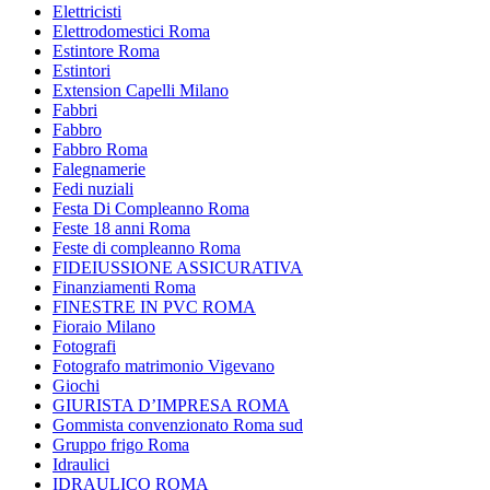
Elettricisti
Elettrodomestici Roma
Estintore Roma
Estintori
Extension Capelli Milano
Fabbri
Fabbro
Fabbro Roma
Falegnamerie
Fedi nuziali
Festa Di Compleanno Roma
Feste 18 anni Roma
Feste di compleanno Roma
FIDEIUSSIONE ASSICURATIVA
Finanziamenti Roma
FINESTRE IN PVC ROMA
Fioraio Milano
Fotografi
Fotografo matrimonio Vigevano
Giochi
GIURISTA D’IMPRESA ROMA
Gommista convenzionato Roma sud
Gruppo frigo Roma
Idraulici
IDRAULICO ROMA