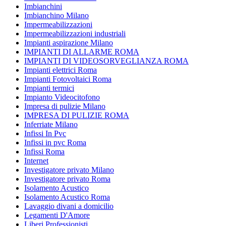
Imbianchini
Imbianchino Milano
Impermeabilizzazioni
Impermeabilizzazioni industriali
Impianti aspirazione Milano
IMPIANTI DI ALLARME ROMA
IMPIANTI DI VIDEOSORVEGLIANZA ROMA
Impianti elettrici Roma
Impianti Fotovoltaici Roma
Impianti termici
Impianto Videocitofono
Impresa di pulizie Milano
IMPRESA DI PULIZIE ROMA
Inferriate Milano
Infissi In Pvc
Infissi in pvc Roma
Infissi Roma
Internet
Investigatore privato Milano
Investigatore privato Roma
Isolamento Acustico
Isolamento Acustico Roma
Lavaggio divani a domicilio
Legamenti D'Amore
Liberi Professionisti