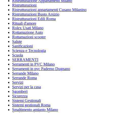
Ristrutturazione Appartamenti Milano
Ristrutturazioni
Ristrutturazioni appartamenti Cusano Milanino
Ristrutturazioni Busto Arsizio
Ristrutturazioni Edili Roma
Rituali d'amore
Rolex Usati Milano
Rottamazione Auto
Rottamazioni scooter
Salute
Sanificazioni
Scienza e Tecnologia
Scuola
SERRAMENTI
Serramenti in PVC Milano
Serramenti in pvc Paderno Dugnano
Serrande Milano
Serrande Roma
Servizi
Servizi per la casa
Sgomberi
Sicurezza
Sistemi Gestionali
Sistemi gestionali Roma
Smaltimento amianto Milano