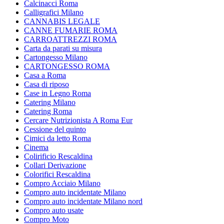
Calcinacci Roma
Calligrafici Milano
CANNABIS LEGALE
CANNE FUMARIE ROMA
CARROATTREZZI ROMA
Carta da parati su misura
Cartongesso Milano
CARTONGESSO ROMA
Casa a Roma
Casa di riposo
Case in Legno Roma
Catering Milano
Catering Roma
Cercare Nutrizionista A Roma Eur
Cessione del quinto
Cimici da letto Roma
Cinema
Colirificio Rescaldina
Collari Derivazione
Colorifici Rescaldina
Compro Acciaio Milano
Compro auto incidentate Milano
Compro auto incidentate Milano nord
Compro auto usate
Compro Moto