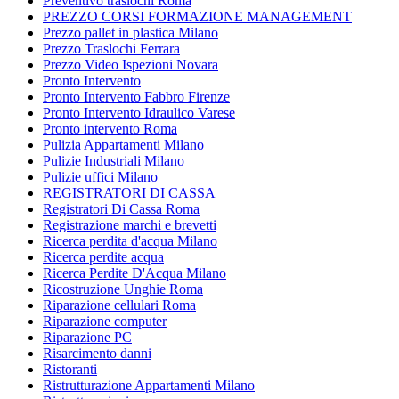
Preventivo traslochi Roma
PREZZO CORSI FORMAZIONE MANAGEMENT
Prezzo pallet in plastica Milano
Prezzo Traslochi Ferrara
Prezzo Video Ispezioni Novara
Pronto Intervento
Pronto Intervento Fabbro Firenze
Pronto Intervento Idraulico Varese
Pronto intervento Roma
Pulizia Appartamenti Milano
Pulizie Industriali Milano
Pulizie uffici Milano
REGISTRATORI DI CASSA
Registratori Di Cassa Roma
Registrazione marchi e brevetti
Ricerca perdita d'acqua Milano
Ricerca perdite acqua
Ricerca Perdite D'Acqua Milano
Ricostruzione Unghie Roma
Riparazione cellulari Roma
Riparazione computer
Riparazione PC
Risarcimento danni
Ristoranti
Ristrutturazione Appartamenti Milano