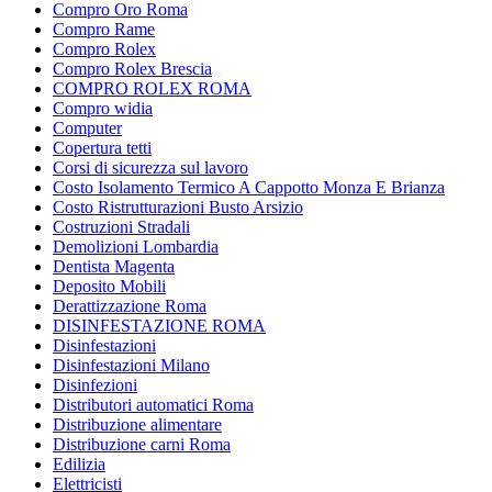
Compro Oro Roma
Compro Rame
Compro Rolex
Compro Rolex Brescia
COMPRO ROLEX ROMA
Compro widia
Computer
Copertura tetti
Corsi di sicurezza sul lavoro
Costo Isolamento Termico A Cappotto Monza E Brianza
Costo Ristrutturazioni Busto Arsizio
Costruzioni Stradali
Demolizioni Lombardia
Dentista Magenta
Deposito Mobili
Derattizzazione Roma
DISINFESTAZIONE ROMA
Disinfestazioni
Disinfestazioni Milano
Disinfezioni
Distributori automatici Roma
Distribuzione alimentare
Distribuzione carni Roma
Edilizia
Elettricisti