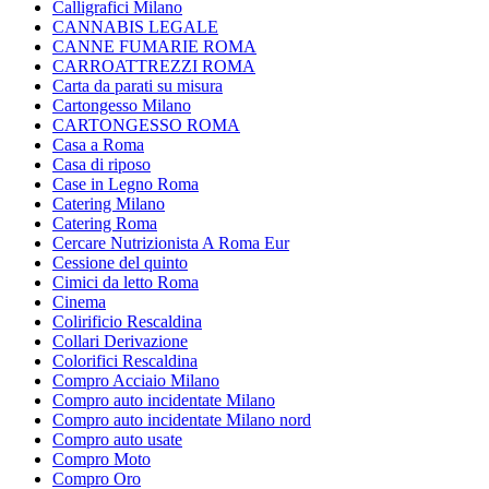
Calligrafici Milano
CANNABIS LEGALE
CANNE FUMARIE ROMA
CARROATTREZZI ROMA
Carta da parati su misura
Cartongesso Milano
CARTONGESSO ROMA
Casa a Roma
Casa di riposo
Case in Legno Roma
Catering Milano
Catering Roma
Cercare Nutrizionista A Roma Eur
Cessione del quinto
Cimici da letto Roma
Cinema
Colirificio Rescaldina
Collari Derivazione
Colorifici Rescaldina
Compro Acciaio Milano
Compro auto incidentate Milano
Compro auto incidentate Milano nord
Compro auto usate
Compro Moto
Compro Oro