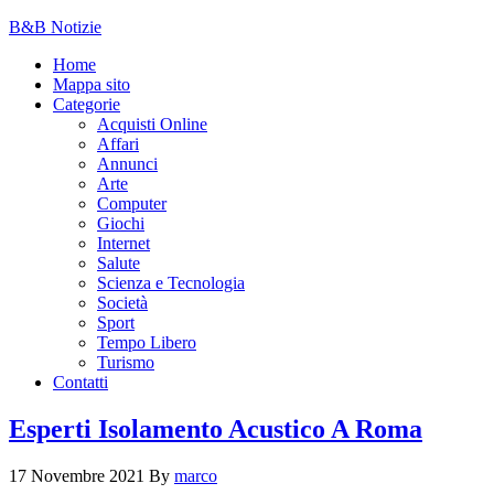
B&B Notizie
Home
Mappa sito
Categorie
Acquisti Online
Affari
Annunci
Arte
Computer
Giochi
Internet
Salute
Scienza e Tecnologia
Società
Sport
Tempo Libero
Turismo
Contatti
Esperti Isolamento Acustico A Roma
17 Novembre 2021
By
marco