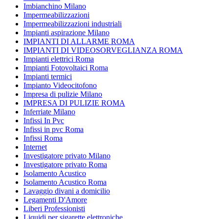
Imbianchino Milano
Impermeabilizzazioni
Impermeabilizzazioni industriali
Impianti aspirazione Milano
IMPIANTI DI ALLARME ROMA
IMPIANTI DI VIDEOSORVEGLIANZA ROMA
Impianti elettrici Roma
Impianti Fotovoltaici Roma
Impianti termici
Impianto Videocitofono
Impresa di pulizie Milano
IMPRESA DI PULIZIE ROMA
Inferriate Milano
Infissi In Pvc
Infissi in pvc Roma
Infissi Roma
Internet
Investigatore privato Milano
Investigatore privato Roma
Isolamento Acustico
Isolamento Acustico Roma
Lavaggio divani a domicilio
Legamenti D'Amore
Liberi Professionisti
Liquidi per sigarette elettroniche