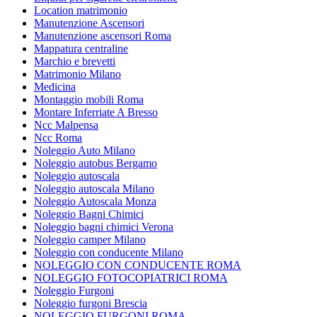
Location matrimonio
Manutenzione Ascensori
Manutenzione ascensori Roma
Mappatura centraline
Marchio e brevetti
Matrimonio Milano
Medicina
Montaggio mobili Roma
Montare Inferriate A Bresso
Ncc Malpensa
Ncc Roma
Noleggio Auto Milano
Noleggio autobus Bergamo
Noleggio autoscala
Noleggio autoscala Milano
Noleggio Autoscala Monza
Noleggio Bagni Chimici
Noleggio bagni chimici Verona
Noleggio camper Milano
Noleggio con conducente Milano
NOLEGGIO CON CONDUCENTE ROMA
NOLEGGIO FOTOCOPIATRICI ROMA
Noleggio Furgoni
Noleggio furgoni Brescia
NOLEGGIO FURGONI ROMA