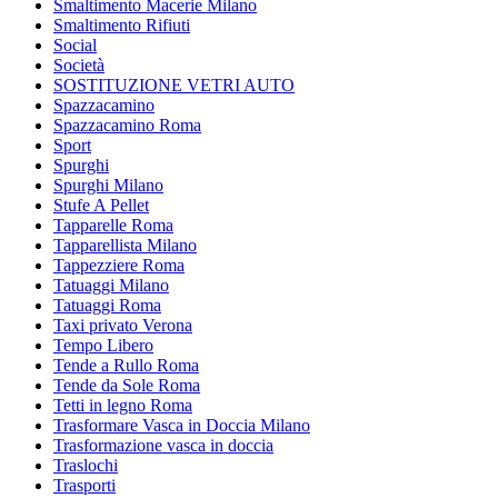
Smaltimento Macerie Milano
Smaltimento Rifiuti
Social
Società
SOSTITUZIONE VETRI AUTO
Spazzacamino
Spazzacamino Roma
Sport
Spurghi
Spurghi Milano
Stufe A Pellet
Tapparelle Roma
Tapparellista Milano
Tappezziere Roma
Tatuaggi Milano
Tatuaggi Roma
Taxi privato Verona
Tempo Libero
Tende a Rullo Roma
Tende da Sole Roma
Tetti in legno Roma
Trasformare Vasca in Doccia Milano
Trasformazione vasca in doccia
Traslochi
Trasporti