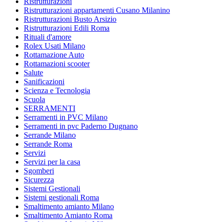
Ristrutturazioni
Ristrutturazioni appartamenti Cusano Milanino
Ristrutturazioni Busto Arsizio
Ristrutturazioni Edili Roma
Rituali d'amore
Rolex Usati Milano
Rottamazione Auto
Rottamazioni scooter
Salute
Sanificazioni
Scienza e Tecnologia
Scuola
SERRAMENTI
Serramenti in PVC Milano
Serramenti in pvc Paderno Dugnano
Serrande Milano
Serrande Roma
Servizi
Servizi per la casa
Sgomberi
Sicurezza
Sistemi Gestionali
Sistemi gestionali Roma
Smaltimento amianto Milano
Smaltimento Amianto Roma