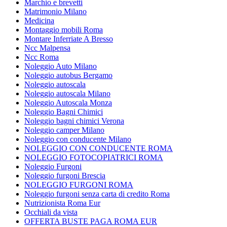
Marchio e brevetti
Matrimonio Milano
Medicina
Montaggio mobili Roma
Montare Inferriate A Bresso
Ncc Malpensa
Ncc Roma
Noleggio Auto Milano
Noleggio autobus Bergamo
Noleggio autoscala
Noleggio autoscala Milano
Noleggio Autoscala Monza
Noleggio Bagni Chimici
Noleggio bagni chimici Verona
Noleggio camper Milano
Noleggio con conducente Milano
NOLEGGIO CON CONDUCENTE ROMA
NOLEGGIO FOTOCOPIATRICI ROMA
Noleggio Furgoni
Noleggio furgoni Brescia
NOLEGGIO FURGONI ROMA
Noleggio furgoni senza carta di credito Roma
Nutrizionista Roma Eur
Occhiali da vista
OFFERTA BUSTE PAGA ROMA EUR