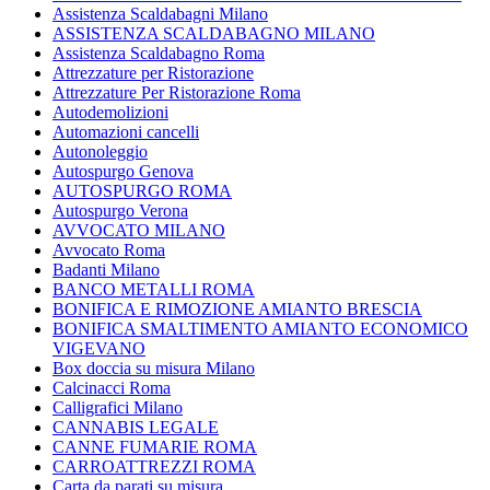
Assistenza Scaldabagni Milano
ASSISTENZA SCALDABAGNO MILANO
Assistenza Scaldabagno Roma
Attrezzature per Ristorazione
Attrezzature Per Ristorazione Roma
Autodemolizioni
Automazioni cancelli
Autonoleggio
Autospurgo Genova
AUTOSPURGO ROMA
Autospurgo Verona
AVVOCATO MILANO
Avvocato Roma
Badanti Milano
BANCO METALLI ROMA
BONIFICA E RIMOZIONE AMIANTO BRESCIA
BONIFICA SMALTIMENTO AMIANTO ECONOMICO
VIGEVANO
Box doccia su misura Milano
Calcinacci Roma
Calligrafici Milano
CANNABIS LEGALE
CANNE FUMARIE ROMA
CARROATTREZZI ROMA
Carta da parati su misura