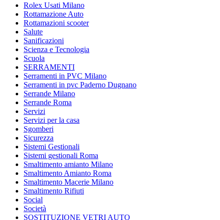
Rolex Usati Milano
Rottamazione Auto
Rottamazioni scooter
Salute
Sanificazioni
Scienza e Tecnologia
Scuola
SERRAMENTI
Serramenti in PVC Milano
Serramenti in pvc Paderno Dugnano
Serrande Milano
Serrande Roma
Servizi
Servizi per la casa
Sgomberi
Sicurezza
Sistemi Gestionali
Sistemi gestionali Roma
Smaltimento amianto Milano
Smaltimento Amianto Roma
Smaltimento Macerie Milano
Smaltimento Rifiuti
Social
Società
SOSTITUZIONE VETRI AUTO