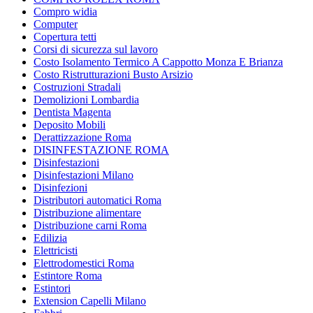
Compro widia
Computer
Copertura tetti
Corsi di sicurezza sul lavoro
Costo Isolamento Termico A Cappotto Monza E Brianza
Costo Ristrutturazioni Busto Arsizio
Costruzioni Stradali
Demolizioni Lombardia
Dentista Magenta
Deposito Mobili
Derattizzazione Roma
DISINFESTAZIONE ROMA
Disinfestazioni
Disinfestazioni Milano
Disinfezioni
Distributori automatici Roma
Distribuzione alimentare
Distribuzione carni Roma
Edilizia
Elettricisti
Elettrodomestici Roma
Estintore Roma
Estintori
Extension Capelli Milano