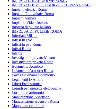
IMPIANTI DI ALLARME ROMA
IMPIANTI DI VIDEOSORVEGLIANZA ROMA
Impianti elettrici Roma
Impianti Fotovoltaici Roma
Impianti termici
Impianto Videocitofono
Impresa di pulizie Milano
IMPRESA DI PULIZIE ROMA
Inferriate Milano
Infissi In Pvc
Infissi in pvc Roma
Infissi Roma
Internet
Investigatore privato Milano
Investigatore privato Roma
Isolamento Acustico
Isolamento Acustico Roma
Lavaggio divani a domicilio
Legamenti D'Amore
Liberi Professionisti
Liquidi per sigarette elettroniche
Location matrimonio
Manutenzione Ascensori
Manutenzione ascensori Roma
Mappatura centraline