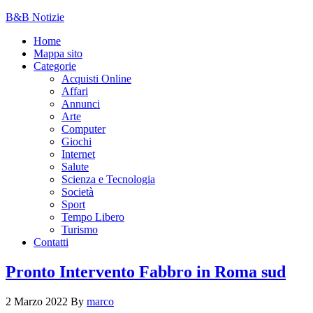
B&B Notizie
Home
Mappa sito
Categorie
Acquisti Online
Affari
Annunci
Arte
Computer
Giochi
Internet
Salute
Scienza e Tecnologia
Società
Sport
Tempo Libero
Turismo
Contatti
Pronto Intervento Fabbro in Roma sud
2 Marzo 2022
By
marco