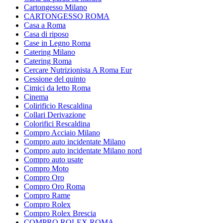
Cartongesso Milano
CARTONGESSO ROMA
Casa a Roma
Casa di riposo
Case in Legno Roma
Catering Milano
Catering Roma
Cercare Nutrizionista A Roma Eur
Cessione del quinto
Cimici da letto Roma
Cinema
Colirificio Rescaldina
Collari Derivazione
Colorifici Rescaldina
Compro Acciaio Milano
Compro auto incidentate Milano
Compro auto incidentate Milano nord
Compro auto usate
Compro Moto
Compro Oro
Compro Oro Roma
Compro Rame
Compro Rolex
Compro Rolex Brescia
COMPRO ROLEX ROMA