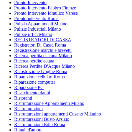
Pronto Intervento
Pronto Intervento Fabbro Firenze
Pronto Intervento Idraulico Varese
Pronto intervento Roma
Pulizia Appartamenti Milano
Pulizie Industriali Milano
Pulizie uffici Milano
REGISTRATORI DI CASSA
Registratori Di Cassa Roma
Registrazione marchi e brevetti
Ricerca perdita d'acqua Milano
Ricerca perdite acqua
Ricerca Perdite D'Acqua Milano
Ricostruzione Unghie Roma
Riparazione cellulari Roma
Riparazione computer
Riparazione PC
Risarcimento danni
Ristoranti
Ristrutturazione Appartamenti Milano
Ristrutturazioni
Ristrutturazioni appartamenti Cusano Milanino
Ristrutturazioni Busto Arsizio
Ristrutturazioni Edili Roma
Rituali d'amore