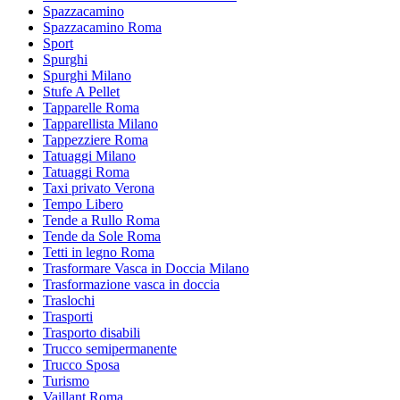
Spazzacamino
Spazzacamino Roma
Sport
Spurghi
Spurghi Milano
Stufe A Pellet
Tapparelle Roma
Tapparellista Milano
Tappezziere Roma
Tatuaggi Milano
Tatuaggi Roma
Taxi privato Verona
Tempo Libero
Tende a Rullo Roma
Tende da Sole Roma
Tetti in legno Roma
Trasformare Vasca in Doccia Milano
Trasformazione vasca in doccia
Traslochi
Trasporti
Trasporto disabili
Trucco semipermanente
Trucco Sposa
Turismo
Vaillant Roma