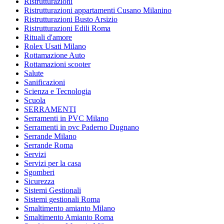
Ristrutturazioni
Ristrutturazioni appartamenti Cusano Milanino
Ristrutturazioni Busto Arsizio
Ristrutturazioni Edili Roma
Rituali d'amore
Rolex Usati Milano
Rottamazione Auto
Rottamazioni scooter
Salute
Sanificazioni
Scienza e Tecnologia
Scuola
SERRAMENTI
Serramenti in PVC Milano
Serramenti in pvc Paderno Dugnano
Serrande Milano
Serrande Roma
Servizi
Servizi per la casa
Sgomberi
Sicurezza
Sistemi Gestionali
Sistemi gestionali Roma
Smaltimento amianto Milano
Smaltimento Amianto Roma