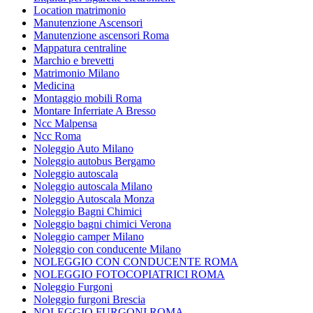
Location matrimonio
Manutenzione Ascensori
Manutenzione ascensori Roma
Mappatura centraline
Marchio e brevetti
Matrimonio Milano
Medicina
Montaggio mobili Roma
Montare Inferriate A Bresso
Ncc Malpensa
Ncc Roma
Noleggio Auto Milano
Noleggio autobus Bergamo
Noleggio autoscala
Noleggio autoscala Milano
Noleggio Autoscala Monza
Noleggio Bagni Chimici
Noleggio bagni chimici Verona
Noleggio camper Milano
Noleggio con conducente Milano
NOLEGGIO CON CONDUCENTE ROMA
NOLEGGIO FOTOCOPIATRICI ROMA
Noleggio Furgoni
Noleggio furgoni Brescia
NOLEGGIO FURGONI ROMA