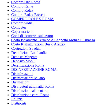
Compro Oro Roma
Compro Rame
Compro Rolex
Compro Rolex Brescia
COMPRO ROLEX ROMA
Compro widia
Computer
Copertura tetti
Corsi di sicurezza sul lavoro
Costo Isolamento Termico A Cappotto Monza E Brianza
Costo Ristrutturazioni Busto Arsizio
Costruzioni Stradali
Demolizioni Lombardia
Dentista Magenta
Deposito Mobili
Derattizzazione Roma
DISINFESTAZIONE ROMA
Disinfestazioni
Disinfestazioni Milano
Disinfezioni
Distributori automatici Roma
Distribuzione alimentare
Distribuzione carni Roma
Edilizia
Elettricisti