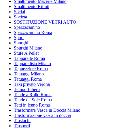
Smaltimento Macerie Milano
Smaltimento Rifiuti
Social
Società
SOSTITUZIONE VETRI AUTO
Spazzacamino
Spazzacamino Roma
Sport
Spurghi
Spurghi Milano
Stufe A Pellet
Tapparelle Roma
Tapparellista Milano
Tappezziere Roma
Tatuaggi Milano
Tatuaggi Roma
Taxi privato Verona
Tempo Libero
Tende a Rullo Roma
Tende da Sole Roma
Tetti in legno Roma
Trasformare Vasca in Doccia Milano
Trasformazione vasca in doccia
Traslochi
Trasporti