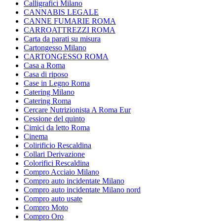
Calligrafici Milano
CANNABIS LEGALE
CANNE FUMARIE ROMA
CARROATTREZZI ROMA
Carta da parati su misura
Cartongesso Milano
CARTONGESSO ROMA
Casa a Roma
Casa di riposo
Case in Legno Roma
Catering Milano
Catering Roma
Cercare Nutrizionista A Roma Eur
Cessione del quinto
Cimici da letto Roma
Cinema
Colirificio Rescaldina
Collari Derivazione
Colorifici Rescaldina
Compro Acciaio Milano
Compro auto incidentate Milano
Compro auto incidentate Milano nord
Compro auto usate
Compro Moto
Compro Oro