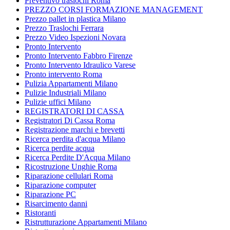
Preventivo traslochi Roma
PREZZO CORSI FORMAZIONE MANAGEMENT
Prezzo pallet in plastica Milano
Prezzo Traslochi Ferrara
Prezzo Video Ispezioni Novara
Pronto Intervento
Pronto Intervento Fabbro Firenze
Pronto Intervento Idraulico Varese
Pronto intervento Roma
Pulizia Appartamenti Milano
Pulizie Industriali Milano
Pulizie uffici Milano
REGISTRATORI DI CASSA
Registratori Di Cassa Roma
Registrazione marchi e brevetti
Ricerca perdita d'acqua Milano
Ricerca perdite acqua
Ricerca Perdite D'Acqua Milano
Ricostruzione Unghie Roma
Riparazione cellulari Roma
Riparazione computer
Riparazione PC
Risarcimento danni
Ristoranti
Ristrutturazione Appartamenti Milano