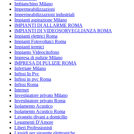
Imbianchino Milano
Impermeabilizzazioni
Impermeabilizzazioni industriali
Impianti aspirazione Milano
IMPIANTI DI ALLARME ROMA
IMPIANTI DI VIDEOSORVEGLIANZA ROMA
Impianti elettrici Roma
Impianti Fotovoltaici Roma
Impianti termici
Impianto Videocitofono
Impresa di pulizie Milano
IMPRESA DI PULIZIE ROMA
Inferriate Milano
Infissi In Pvc
Infissi in pvc Roma
Infissi Roma
Internet
Investigatore privato Milano
Investigatore privato Roma
Isolamento Acustico
Isolamento Acustico Roma
Lavaggio divani a domicilio
Legamenti D'Amore
Liberi Professionisti
Liquidi per sigarette elettroniche