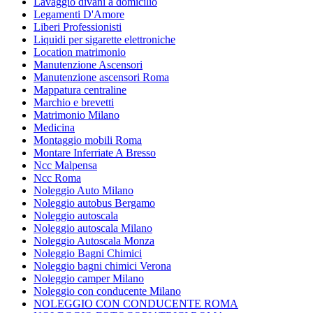
Lavaggio divani a domicilio
Legamenti D'Amore
Liberi Professionisti
Liquidi per sigarette elettroniche
Location matrimonio
Manutenzione Ascensori
Manutenzione ascensori Roma
Mappatura centraline
Marchio e brevetti
Matrimonio Milano
Medicina
Montaggio mobili Roma
Montare Inferriate A Bresso
Ncc Malpensa
Ncc Roma
Noleggio Auto Milano
Noleggio autobus Bergamo
Noleggio autoscala
Noleggio autoscala Milano
Noleggio Autoscala Monza
Noleggio Bagni Chimici
Noleggio bagni chimici Verona
Noleggio camper Milano
Noleggio con conducente Milano
NOLEGGIO CON CONDUCENTE ROMA