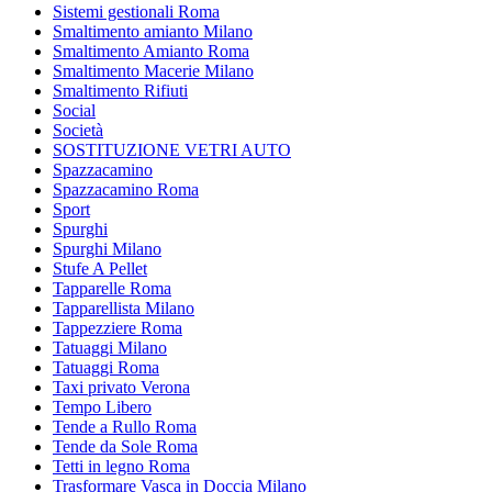
Sistemi gestionali Roma
Smaltimento amianto Milano
Smaltimento Amianto Roma
Smaltimento Macerie Milano
Smaltimento Rifiuti
Social
Società
SOSTITUZIONE VETRI AUTO
Spazzacamino
Spazzacamino Roma
Sport
Spurghi
Spurghi Milano
Stufe A Pellet
Tapparelle Roma
Tapparellista Milano
Tappezziere Roma
Tatuaggi Milano
Tatuaggi Roma
Taxi privato Verona
Tempo Libero
Tende a Rullo Roma
Tende da Sole Roma
Tetti in legno Roma
Trasformare Vasca in Doccia Milano