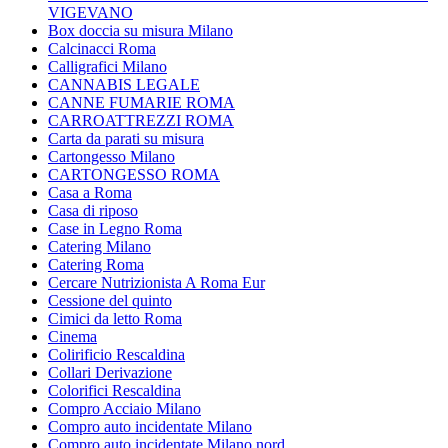
VIGEVANO
Box doccia su misura Milano
Calcinacci Roma
Calligrafici Milano
CANNABIS LEGALE
CANNE FUMARIE ROMA
CARROATTREZZI ROMA
Carta da parati su misura
Cartongesso Milano
CARTONGESSO ROMA
Casa a Roma
Casa di riposo
Case in Legno Roma
Catering Milano
Catering Roma
Cercare Nutrizionista A Roma Eur
Cessione del quinto
Cimici da letto Roma
Cinema
Colirificio Rescaldina
Collari Derivazione
Colorifici Rescaldina
Compro Acciaio Milano
Compro auto incidentate Milano
Compro auto incidentate Milano nord