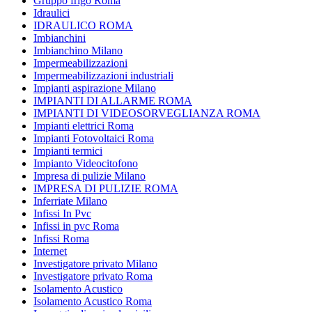
Gruppo frigo Roma
Idraulici
IDRAULICO ROMA
Imbianchini
Imbianchino Milano
Impermeabilizzazioni
Impermeabilizzazioni industriali
Impianti aspirazione Milano
IMPIANTI DI ALLARME ROMA
IMPIANTI DI VIDEOSORVEGLIANZA ROMA
Impianti elettrici Roma
Impianti Fotovoltaici Roma
Impianti termici
Impianto Videocitofono
Impresa di pulizie Milano
IMPRESA DI PULIZIE ROMA
Inferriate Milano
Infissi In Pvc
Infissi in pvc Roma
Infissi Roma
Internet
Investigatore privato Milano
Investigatore privato Roma
Isolamento Acustico
Isolamento Acustico Roma