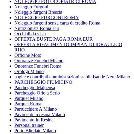
NOLEGGIO FOTOCOPIATRICI ROMA
Noleggio Furgoni
Noleggio furgoni Brescia
NOLEGGIO FURGONI ROMA
Noleggio furgoni senza carta di credito Roma
Nutrizionista Roma Eur
Occhiali da vista
OFFERTA BUSTE PAGA ROMA EUR
OFFERTA RIFACIMENTO IMPIANTO IDRAULICO
RHO
Officine Moto
Onoranze Funebri Milano
Onoranze Funebri Roma
Orologi Milano
paghe e contributi amministrazioni stabili Bande Nere Milano
PARCHEGGIO FIUMICINO
Parcheggio Malpensa
Parcheggio Orio a Serio
Parquet Milano
Parquet Roma
Parrucchiere A Milano
Pavimenti in resina Milano
Pavimento In Resina
Personal trainer
Porte Blindate Milano