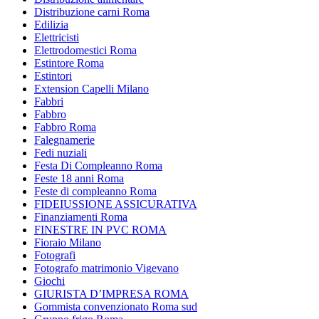
Distribuzione carni Roma
Edilizia
Elettricisti
Elettrodomestici Roma
Estintore Roma
Estintori
Extension Capelli Milano
Fabbri
Fabbro
Fabbro Roma
Falegnamerie
Fedi nuziali
Festa Di Compleanno Roma
Feste 18 anni Roma
Feste di compleanno Roma
FIDEIUSSIONE ASSICURATIVA
Finanziamenti Roma
FINESTRE IN PVC ROMA
Fioraio Milano
Fotografi
Fotografo matrimonio Vigevano
Giochi
GIURISTA D’IMPRESA ROMA
Gommista convenzionato Roma sud