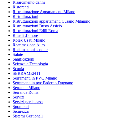
Risarcimento danni
Ristoranti
Ristrutturazione Appartamenti Milano
Ristrutturazioni
Ristrutturazioni appartamenti Cusano Milanino
Ristrutturazioni Busto Arsizio
Ristrutturazioni Edili Roma
Rituali d'amore
Rolex Usati Milano
Rottamazione Auto
Rottamazioni scooter
Salute
Sanificazioni
Scienza e Tecnologia
Scuola
SERRAMENTI
Serramenti in PVC Milano
Serramenti in pvc Paderno Dugnano
Serrande Milano
Serrande Roma
Servizi
Servizi per la casa
Sgomberi
Sicurezza
Sistemi Gestionali