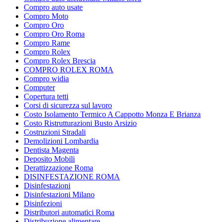
Compro auto usate
Compro Moto
Compro Oro
Compro Oro Roma
Compro Rame
Compro Rolex
Compro Rolex Brescia
COMPRO ROLEX ROMA
Compro widia
Computer
Copertura tetti
Corsi di sicurezza sul lavoro
Costo Isolamento Termico A Cappotto Monza E Brianza
Costo Ristrutturazioni Busto Arsizio
Costruzioni Stradali
Demolizioni Lombardia
Dentista Magenta
Deposito Mobili
Derattizzazione Roma
DISINFESTAZIONE ROMA
Disinfestazioni
Disinfestazioni Milano
Disinfezioni
Distributori automatici Roma
Distribuzione alimentare