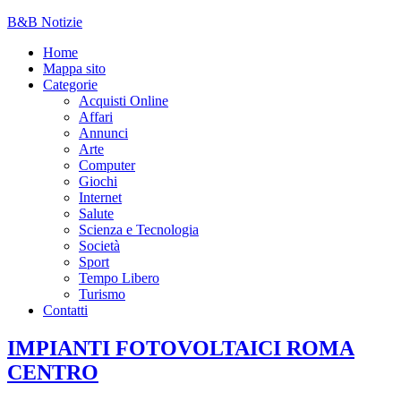
B&B Notizie
Home
Mappa sito
Categorie
Acquisti Online
Affari
Annunci
Arte
Computer
Giochi
Internet
Salute
Scienza e Tecnologia
Società
Sport
Tempo Libero
Turismo
Contatti
IMPIANTI FOTOVOLTAICI ROMA
CENTRO