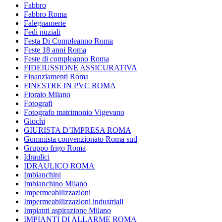
Fabbro
Fabbro Roma
Falegnamerie
Fedi nuziali
Festa Di Compleanno Roma
Feste 18 anni Roma
Feste di compleanno Roma
FIDEIUSSIONE ASSICURATIVA
Finanziamenti Roma
FINESTRE IN PVC ROMA
Fioraio Milano
Fotografi
Fotografo matrimonio Vigevano
Giochi
GIURISTA D’IMPRESA ROMA
Gommista convenzionato Roma sud
Gruppo frigo Roma
Idraulici
IDRAULICO ROMA
Imbianchini
Imbianchino Milano
Impermeabilizzazioni
Impermeabilizzazioni industriali
Impianti aspirazione Milano
IMPIANTI DI ALLARME ROMA