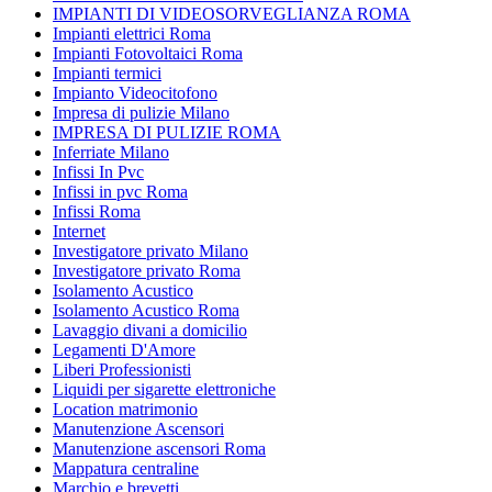
IMPIANTI DI VIDEOSORVEGLIANZA ROMA
Impianti elettrici Roma
Impianti Fotovoltaici Roma
Impianti termici
Impianto Videocitofono
Impresa di pulizie Milano
IMPRESA DI PULIZIE ROMA
Inferriate Milano
Infissi In Pvc
Infissi in pvc Roma
Infissi Roma
Internet
Investigatore privato Milano
Investigatore privato Roma
Isolamento Acustico
Isolamento Acustico Roma
Lavaggio divani a domicilio
Legamenti D'Amore
Liberi Professionisti
Liquidi per sigarette elettroniche
Location matrimonio
Manutenzione Ascensori
Manutenzione ascensori Roma
Mappatura centraline
Marchio e brevetti