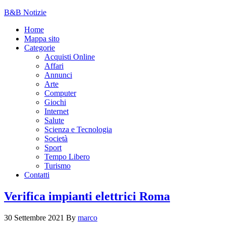
B&B Notizie
Home
Mappa sito
Categorie
Acquisti Online
Affari
Annunci
Arte
Computer
Giochi
Internet
Salute
Scienza e Tecnologia
Società
Sport
Tempo Libero
Turismo
Contatti
Verifica impianti elettrici Roma
30 Settembre 2021
By
marco