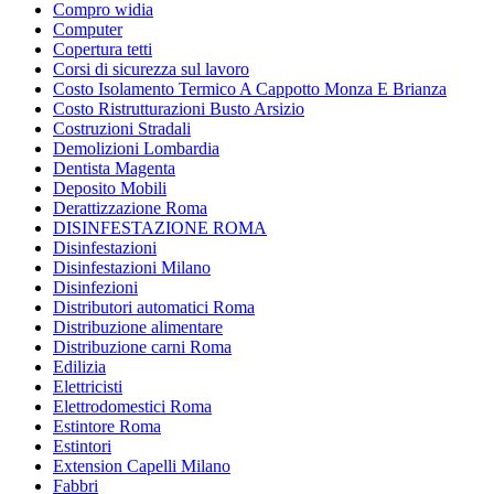
Compro widia
Computer
Copertura tetti
Corsi di sicurezza sul lavoro
Costo Isolamento Termico A Cappotto Monza E Brianza
Costo Ristrutturazioni Busto Arsizio
Costruzioni Stradali
Demolizioni Lombardia
Dentista Magenta
Deposito Mobili
Derattizzazione Roma
DISINFESTAZIONE ROMA
Disinfestazioni
Disinfestazioni Milano
Disinfezioni
Distributori automatici Roma
Distribuzione alimentare
Distribuzione carni Roma
Edilizia
Elettricisti
Elettrodomestici Roma
Estintore Roma
Estintori
Extension Capelli Milano
Fabbri