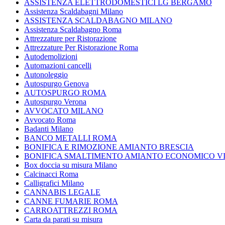
ASSISTENZA ELETTRODOMESTICI LG BERGAMO
Assistenza Scaldabagni Milano
ASSISTENZA SCALDABAGNO MILANO
Assistenza Scaldabagno Roma
Attrezzature per Ristorazione
Attrezzature Per Ristorazione Roma
Autodemolizioni
Automazioni cancelli
Autonoleggio
Autospurgo Genova
AUTOSPURGO ROMA
Autospurgo Verona
AVVOCATO MILANO
Avvocato Roma
Badanti Milano
BANCO METALLI ROMA
BONIFICA E RIMOZIONE AMIANTO BRESCIA
BONIFICA SMALTIMENTO AMIANTO ECONOMICO V
Box doccia su misura Milano
Calcinacci Roma
Calligrafici Milano
CANNABIS LEGALE
CANNE FUMARIE ROMA
CARROATTREZZI ROMA
Carta da parati su misura