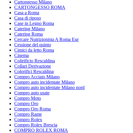
Cartongesso Milano
CARTONGESSO ROMA
Casa a Roma
Casa di riposo
Case in Legno Roma
Catering Milano
Catering Roma
Cercare Nutrizionista A Roma Eur
Cessione del quinto
Cimici da letto Roma
Cinema
Colirificio Rescaldina
Collari Derivazione
Colorifici Rescaldina
Compro Acciaio Milano
Compro auto incidentate Milano
Compro auto incidentate Milano nord
Compro auto usate
Compro Moto
Compro Oro
Compro Oro Roma
Compro Rame
Compro Rolex
Compro Rolex Brescia
COMPRO ROLEX ROMA