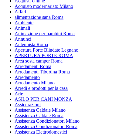
Acquisti Online
Acquisto modernariato Milano
Affari
alimentazione sana Roma
Ambiente
Animali
Animazione per bambini Roma
Annunci
Antennista Roma
Apertura Porte Blindate Legnano
APERTURA PORTE ROMA
Area sosta camper Roma
Arredamenti Roma
Arredamenti Tiburtina Roma
Arredamento
Arredamento Milano
Arredi e prodotti per la casa
Arte
ASILO PER CANI MONZA
Assicurazioni
Assistenza Caldaie Milano
Assistenza Caldaie Roma
Assistenza Condizionatori Milano
Assistenza Condizionatori Roma
Assistenza Elettrodomestici