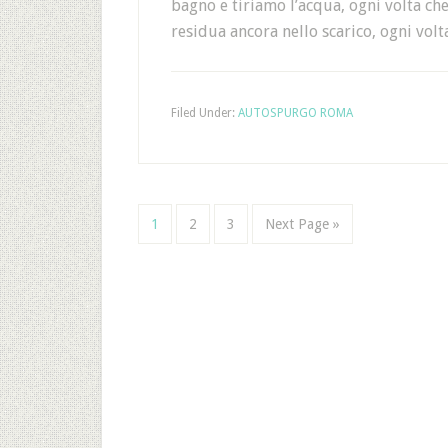
bagno e tiriamo l’acqua, ogni volta che
residua ancora nello scarico, ogni vol
Filed Under:
AUTOSPURGO ROMA
1
2
3
Next Page »