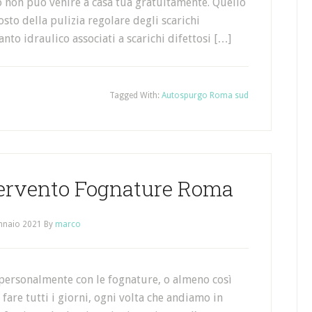
co non può venire a casa tua gratuitamente. Quello
osto della pulizia regolare degli scarichi
anto idraulico associati a scarichi difettosi […]
Tagged With:
Autospurgo Roma sud
tervento Fognature Roma
nnaio 2021
By
marco
personalmente con le fognature, o almeno così
fare tutti i giorni, ogni volta che andiamo in