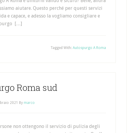
rgo A Roma e dintorni valido e sicuro? Bene, allora
ossiamo aiutare. Questo perché per questi servizi
da e capace, e adesso la vogliamo consigliare e
 spurgo […]
Tagged With:
Autospurgo A Roma
rgo Roma sud
braio 2021
By
marco
rsone non ottengono il servizio di pulizia degli