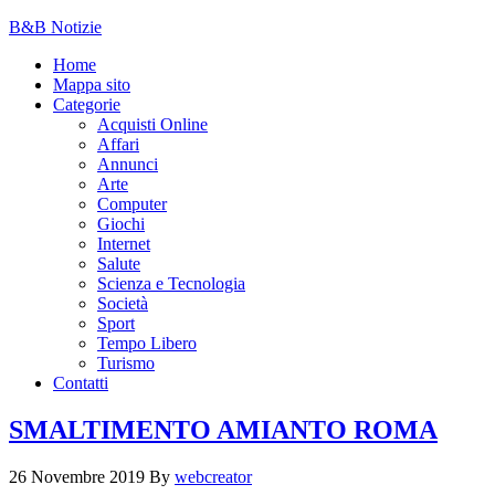
B&B Notizie
Home
Mappa sito
Categorie
Acquisti Online
Affari
Annunci
Arte
Computer
Giochi
Internet
Salute
Scienza e Tecnologia
Società
Sport
Tempo Libero
Turismo
Contatti
SMALTIMENTO AMIANTO ROMA
26 Novembre 2019
By
webcreator