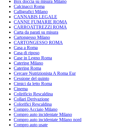
Box doccia su misura Milano
Calcinacci Roma
Calligrafici Milano
CANNABIS LEGALE
CANNE FUMARIE ROMA
CARROATTREZZI ROMA
Carta da parati su misura
Cartongesso Milano
CARTONGESSO ROMA
Casa a Roma
Casa di riposo
Case in Legno Roma
Catering Milano
Catering Roma
Cercare Nutrizionista A Roma Eur
Cessione del quinto
Cimici da letto Roma
Cinema
Colirificio Rescaldina
Collari Derivazione
Colorifici Rescaldina
Compro Acciaio Milano
Compro auto incidentate Milano
Compro auto incidentate Milano nord
Compro auto usate