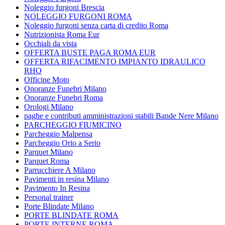
Noleggio furgoni Brescia
NOLEGGIO FURGONI ROMA
Noleggio furgoni senza carta di credito Roma
Nutrizionista Roma Eur
Occhiali da vista
OFFERTA BUSTE PAGA ROMA EUR
OFFERTA RIFACIMENTO IMPIANTO IDRAULICO
RHO
Officine Moto
Onoranze Funebri Milano
Onoranze Funebri Roma
Orologi Milano
paghe e contributi amministrazioni stabili Bande Nere Milano
PARCHEGGIO FIUMICINO
Parcheggio Malpensa
Parcheggio Orio a Serio
Parquet Milano
Parquet Roma
Parrucchiere A Milano
Pavimenti in resina Milano
Pavimento In Resina
Personal trainer
Porte Blindate Milano
PORTE BLINDATE ROMA
PORTE INTERNE ROMA