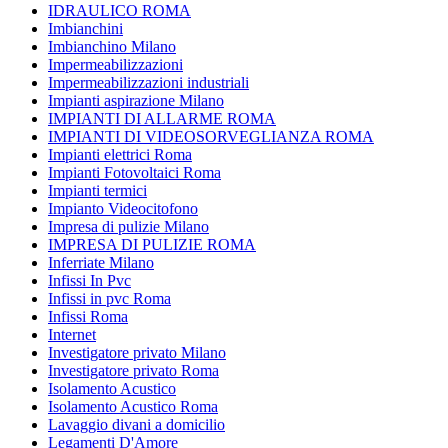
IDRAULICO ROMA
Imbianchini
Imbianchino Milano
Impermeabilizzazioni
Impermeabilizzazioni industriali
Impianti aspirazione Milano
IMPIANTI DI ALLARME ROMA
IMPIANTI DI VIDEOSORVEGLIANZA ROMA
Impianti elettrici Roma
Impianti Fotovoltaici Roma
Impianti termici
Impianto Videocitofono
Impresa di pulizie Milano
IMPRESA DI PULIZIE ROMA
Inferriate Milano
Infissi In Pvc
Infissi in pvc Roma
Infissi Roma
Internet
Investigatore privato Milano
Investigatore privato Roma
Isolamento Acustico
Isolamento Acustico Roma
Lavaggio divani a domicilio
Legamenti D'Amore