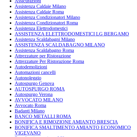
Assicurazioni
Assistenza Caldaie Milano
Assistenza Caldaie Roma
Assistenza Condizionatori Milano
Assistenza Condizionatori Roma
Assistenza Elettrodomestici
ASSISTENZA ELETTRODOMESTICI LG BERGAMO
Assistenza Scaldabagni Milano
ASSISTENZA SCALDABAGNO MILANO
Assistenza Scaldabagno Roma
Attrezzature per Ristorazione
Attrezzature Per Ristorazione Roma
Autodemolizioni
Automazioni cancelli
Autonoleggio
Autospurgo Genova
AUTOSPURGO ROMA
Autospurgo Verona
AVVOCATO MILANO
Avvocato Roma
Badanti Milano
BANCO METALLI ROMA
BONIFICA E RIMOZIONE AMIANTO BRESCIA
BONIFICA SMALTIMENTO AMIANTO ECONOMICO
VIGEVANO