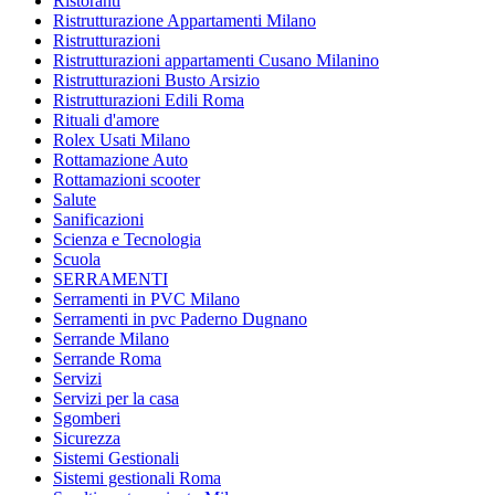
Ristoranti
Ristrutturazione Appartamenti Milano
Ristrutturazioni
Ristrutturazioni appartamenti Cusano Milanino
Ristrutturazioni Busto Arsizio
Ristrutturazioni Edili Roma
Rituali d'amore
Rolex Usati Milano
Rottamazione Auto
Rottamazioni scooter
Salute
Sanificazioni
Scienza e Tecnologia
Scuola
SERRAMENTI
Serramenti in PVC Milano
Serramenti in pvc Paderno Dugnano
Serrande Milano
Serrande Roma
Servizi
Servizi per la casa
Sgomberi
Sicurezza
Sistemi Gestionali
Sistemi gestionali Roma