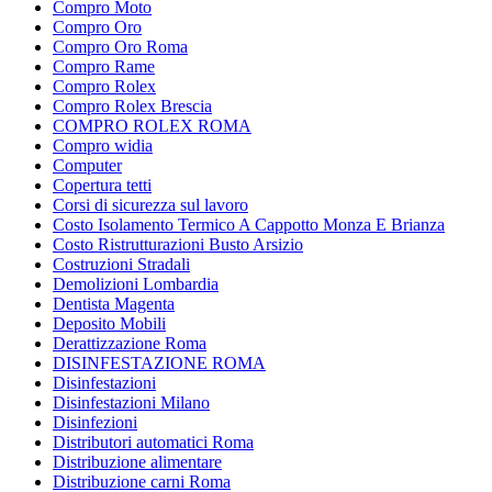
Compro Moto
Compro Oro
Compro Oro Roma
Compro Rame
Compro Rolex
Compro Rolex Brescia
COMPRO ROLEX ROMA
Compro widia
Computer
Copertura tetti
Corsi di sicurezza sul lavoro
Costo Isolamento Termico A Cappotto Monza E Brianza
Costo Ristrutturazioni Busto Arsizio
Costruzioni Stradali
Demolizioni Lombardia
Dentista Magenta
Deposito Mobili
Derattizzazione Roma
DISINFESTAZIONE ROMA
Disinfestazioni
Disinfestazioni Milano
Disinfezioni
Distributori automatici Roma
Distribuzione alimentare
Distribuzione carni Roma