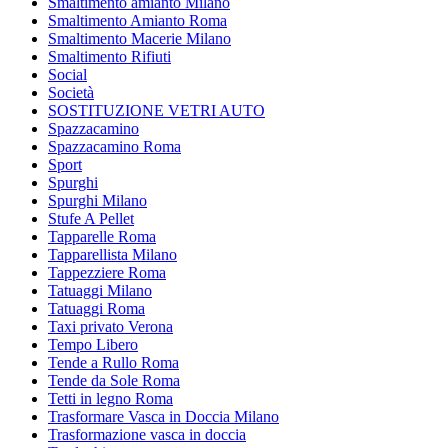
Smaltimento amianto Milano
Smaltimento Amianto Roma
Smaltimento Macerie Milano
Smaltimento Rifiuti
Social
Società
SOSTITUZIONE VETRI AUTO
Spazzacamino
Spazzacamino Roma
Sport
Spurghi
Spurghi Milano
Stufe A Pellet
Tapparelle Roma
Tapparellista Milano
Tappezziere Roma
Tatuaggi Milano
Tatuaggi Roma
Taxi privato Verona
Tempo Libero
Tende a Rullo Roma
Tende da Sole Roma
Tetti in legno Roma
Trasformare Vasca in Doccia Milano
Trasformazione vasca in doccia