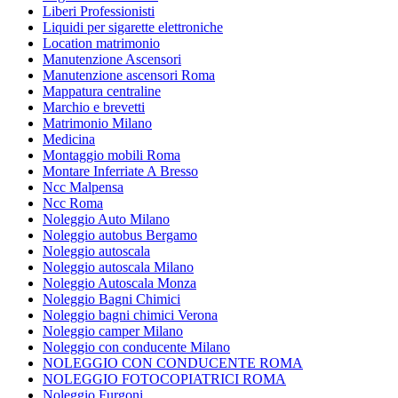
Liberi Professionisti
Liquidi per sigarette elettroniche
Location matrimonio
Manutenzione Ascensori
Manutenzione ascensori Roma
Mappatura centraline
Marchio e brevetti
Matrimonio Milano
Medicina
Montaggio mobili Roma
Montare Inferriate A Bresso
Ncc Malpensa
Ncc Roma
Noleggio Auto Milano
Noleggio autobus Bergamo
Noleggio autoscala
Noleggio autoscala Milano
Noleggio Autoscala Monza
Noleggio Bagni Chimici
Noleggio bagni chimici Verona
Noleggio camper Milano
Noleggio con conducente Milano
NOLEGGIO CON CONDUCENTE ROMA
NOLEGGIO FOTOCOPIATRICI ROMA
Noleggio Furgoni