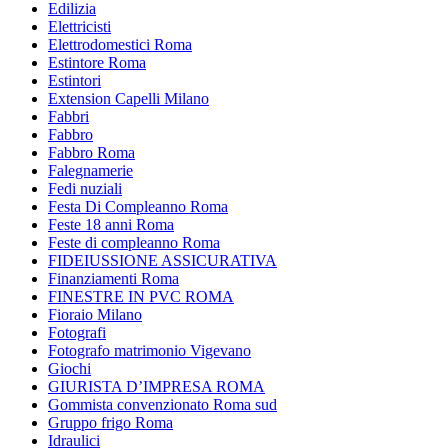
Edilizia
Elettricisti
Elettrodomestici Roma
Estintore Roma
Estintori
Extension Capelli Milano
Fabbri
Fabbro
Fabbro Roma
Falegnamerie
Fedi nuziali
Festa Di Compleanno Roma
Feste 18 anni Roma
Feste di compleanno Roma
FIDEIUSSIONE ASSICURATIVA
Finanziamenti Roma
FINESTRE IN PVC ROMA
Fioraio Milano
Fotografi
Fotografo matrimonio Vigevano
Giochi
GIURISTA D’IMPRESA ROMA
Gommista convenzionato Roma sud
Gruppo frigo Roma
Idraulici