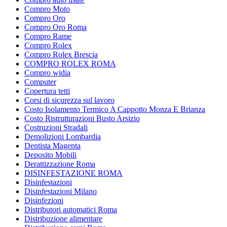
Compro Moto
Compro Oro
Compro Oro Roma
Compro Rame
Compro Rolex
Compro Rolex Brescia
COMPRO ROLEX ROMA
Compro widia
Computer
Copertura tetti
Corsi di sicurezza sul lavoro
Costo Isolamento Termico A Cappotto Monza E Brianza
Costo Ristrutturazioni Busto Arsizio
Costruzioni Stradali
Demolizioni Lombardia
Dentista Magenta
Deposito Mobili
Derattizzazione Roma
DISINFESTAZIONE ROMA
Disinfestazioni
Disinfestazioni Milano
Disinfezioni
Distributori automatici Roma
Distribuzione alimentare