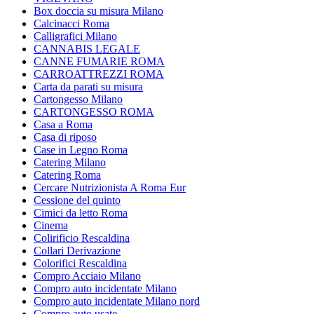
Box doccia su misura Milano
Calcinacci Roma
Calligrafici Milano
CANNABIS LEGALE
CANNE FUMARIE ROMA
CARROATTREZZI ROMA
Carta da parati su misura
Cartongesso Milano
CARTONGESSO ROMA
Casa a Roma
Casa di riposo
Case in Legno Roma
Catering Milano
Catering Roma
Cercare Nutrizionista A Roma Eur
Cessione del quinto
Cimici da letto Roma
Cinema
Colirificio Rescaldina
Collari Derivazione
Colorifici Rescaldina
Compro Acciaio Milano
Compro auto incidentate Milano
Compro auto incidentate Milano nord
Compro auto usate