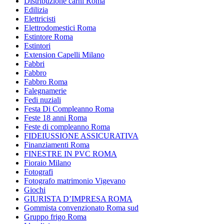
Distribuzione carni Roma
Edilizia
Elettricisti
Elettrodomestici Roma
Estintore Roma
Estintori
Extension Capelli Milano
Fabbri
Fabbro
Fabbro Roma
Falegnamerie
Fedi nuziali
Festa Di Compleanno Roma
Feste 18 anni Roma
Feste di compleanno Roma
FIDEIUSSIONE ASSICURATIVA
Finanziamenti Roma
FINESTRE IN PVC ROMA
Fioraio Milano
Fotografi
Fotografo matrimonio Vigevano
Giochi
GIURISTA D’IMPRESA ROMA
Gommista convenzionato Roma sud
Gruppo frigo Roma