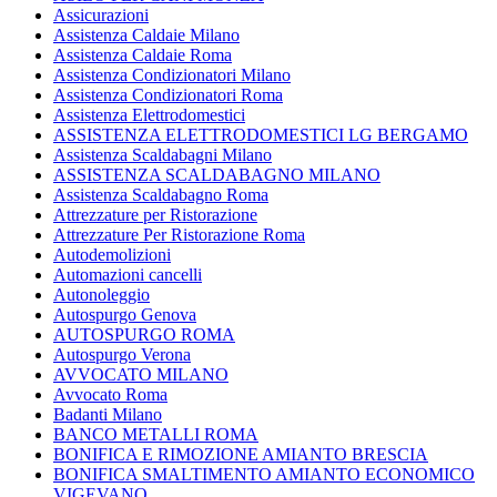
Assicurazioni
Assistenza Caldaie Milano
Assistenza Caldaie Roma
Assistenza Condizionatori Milano
Assistenza Condizionatori Roma
Assistenza Elettrodomestici
ASSISTENZA ELETTRODOMESTICI LG BERGAMO
Assistenza Scaldabagni Milano
ASSISTENZA SCALDABAGNO MILANO
Assistenza Scaldabagno Roma
Attrezzature per Ristorazione
Attrezzature Per Ristorazione Roma
Autodemolizioni
Automazioni cancelli
Autonoleggio
Autospurgo Genova
AUTOSPURGO ROMA
Autospurgo Verona
AVVOCATO MILANO
Avvocato Roma
Badanti Milano
BANCO METALLI ROMA
BONIFICA E RIMOZIONE AMIANTO BRESCIA
BONIFICA SMALTIMENTO AMIANTO ECONOMICO
VIGEVANO