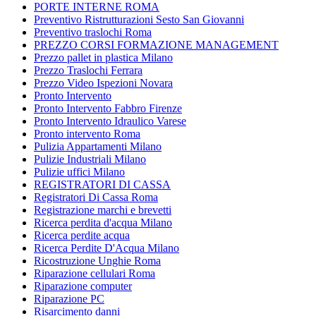
PORTE INTERNE ROMA
Preventivo Ristrutturazioni Sesto San Giovanni
Preventivo traslochi Roma
PREZZO CORSI FORMAZIONE MANAGEMENT
Prezzo pallet in plastica Milano
Prezzo Traslochi Ferrara
Prezzo Video Ispezioni Novara
Pronto Intervento
Pronto Intervento Fabbro Firenze
Pronto Intervento Idraulico Varese
Pronto intervento Roma
Pulizia Appartamenti Milano
Pulizie Industriali Milano
Pulizie uffici Milano
REGISTRATORI DI CASSA
Registratori Di Cassa Roma
Registrazione marchi e brevetti
Ricerca perdita d'acqua Milano
Ricerca perdite acqua
Ricerca Perdite D'Acqua Milano
Ricostruzione Unghie Roma
Riparazione cellulari Roma
Riparazione computer
Riparazione PC
Risarcimento danni