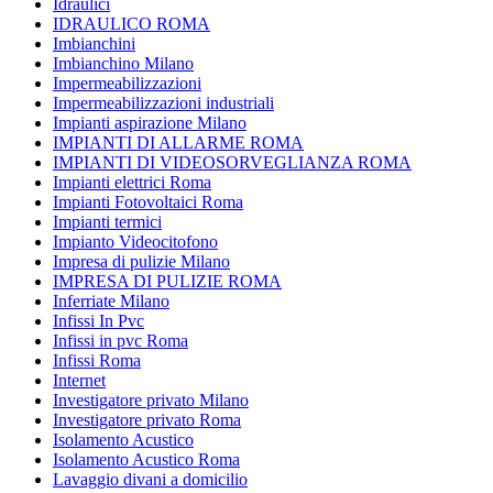
Idraulici
IDRAULICO ROMA
Imbianchini
Imbianchino Milano
Impermeabilizzazioni
Impermeabilizzazioni industriali
Impianti aspirazione Milano
IMPIANTI DI ALLARME ROMA
IMPIANTI DI VIDEOSORVEGLIANZA ROMA
Impianti elettrici Roma
Impianti Fotovoltaici Roma
Impianti termici
Impianto Videocitofono
Impresa di pulizie Milano
IMPRESA DI PULIZIE ROMA
Inferriate Milano
Infissi In Pvc
Infissi in pvc Roma
Infissi Roma
Internet
Investigatore privato Milano
Investigatore privato Roma
Isolamento Acustico
Isolamento Acustico Roma
Lavaggio divani a domicilio