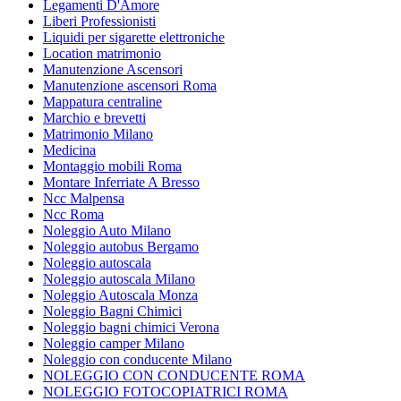
Legamenti D'Amore
Liberi Professionisti
Liquidi per sigarette elettroniche
Location matrimonio
Manutenzione Ascensori
Manutenzione ascensori Roma
Mappatura centraline
Marchio e brevetti
Matrimonio Milano
Medicina
Montaggio mobili Roma
Montare Inferriate A Bresso
Ncc Malpensa
Ncc Roma
Noleggio Auto Milano
Noleggio autobus Bergamo
Noleggio autoscala
Noleggio autoscala Milano
Noleggio Autoscala Monza
Noleggio Bagni Chimici
Noleggio bagni chimici Verona
Noleggio camper Milano
Noleggio con conducente Milano
NOLEGGIO CON CONDUCENTE ROMA
NOLEGGIO FOTOCOPIATRICI ROMA