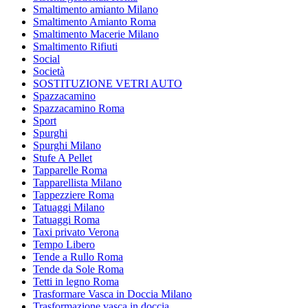
Smaltimento amianto Milano
Smaltimento Amianto Roma
Smaltimento Macerie Milano
Smaltimento Rifiuti
Social
Società
SOSTITUZIONE VETRI AUTO
Spazzacamino
Spazzacamino Roma
Sport
Spurghi
Spurghi Milano
Stufe A Pellet
Tapparelle Roma
Tapparellista Milano
Tappezziere Roma
Tatuaggi Milano
Tatuaggi Roma
Taxi privato Verona
Tempo Libero
Tende a Rullo Roma
Tende da Sole Roma
Tetti in legno Roma
Trasformare Vasca in Doccia Milano
Trasformazione vasca in doccia