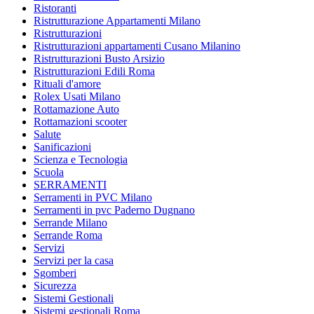
Ristoranti
Ristrutturazione Appartamenti Milano
Ristrutturazioni
Ristrutturazioni appartamenti Cusano Milanino
Ristrutturazioni Busto Arsizio
Ristrutturazioni Edili Roma
Rituali d'amore
Rolex Usati Milano
Rottamazione Auto
Rottamazioni scooter
Salute
Sanificazioni
Scienza e Tecnologia
Scuola
SERRAMENTI
Serramenti in PVC Milano
Serramenti in pvc Paderno Dugnano
Serrande Milano
Serrande Roma
Servizi
Servizi per la casa
Sgomberi
Sicurezza
Sistemi Gestionali
Sistemi gestionali Roma