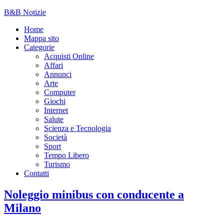
B&B Notizie
Home
Mappa sito
Categorie
Acquisti Online
Affari
Annunci
Arte
Computer
Giochi
Internet
Salute
Scienza e Tecnologia
Società
Sport
Tempo Libero
Turismo
Contatti
Noleggio minibus con conducente a
Milano