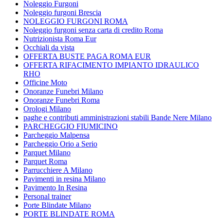
Noleggio Furgoni
Noleggio furgoni Brescia
NOLEGGIO FURGONI ROMA
Noleggio furgoni senza carta di credito Roma
Nutrizionista Roma Eur
Occhiali da vista
OFFERTA BUSTE PAGA ROMA EUR
OFFERTA RIFACIMENTO IMPIANTO IDRAULICO
RHO
Officine Moto
Onoranze Funebri Milano
Onoranze Funebri Roma
Orologi Milano
paghe e contributi amministrazioni stabili Bande Nere Milano
PARCHEGGIO FIUMICINO
Parcheggio Malpensa
Parcheggio Orio a Serio
Parquet Milano
Parquet Roma
Parrucchiere A Milano
Pavimenti in resina Milano
Pavimento In Resina
Personal trainer
Porte Blindate Milano
PORTE BLINDATE ROMA