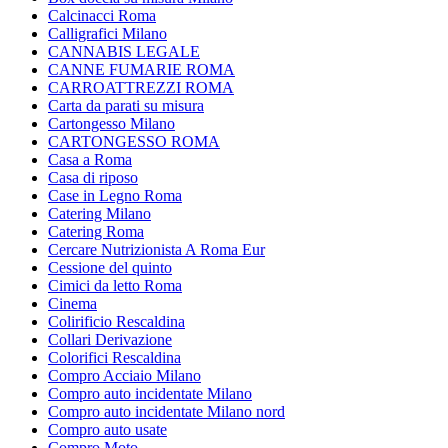
Calcinacci Roma
Calligrafici Milano
CANNABIS LEGALE
CANNE FUMARIE ROMA
CARROATTREZZI ROMA
Carta da parati su misura
Cartongesso Milano
CARTONGESSO ROMA
Casa a Roma
Casa di riposo
Case in Legno Roma
Catering Milano
Catering Roma
Cercare Nutrizionista A Roma Eur
Cessione del quinto
Cimici da letto Roma
Cinema
Colirificio Rescaldina
Collari Derivazione
Colorifici Rescaldina
Compro Acciaio Milano
Compro auto incidentate Milano
Compro auto incidentate Milano nord
Compro auto usate
Compro Moto