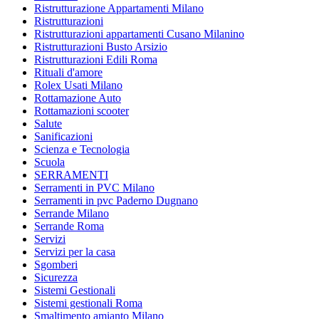
Ristrutturazione Appartamenti Milano
Ristrutturazioni
Ristrutturazioni appartamenti Cusano Milanino
Ristrutturazioni Busto Arsizio
Ristrutturazioni Edili Roma
Rituali d'amore
Rolex Usati Milano
Rottamazione Auto
Rottamazioni scooter
Salute
Sanificazioni
Scienza e Tecnologia
Scuola
SERRAMENTI
Serramenti in PVC Milano
Serramenti in pvc Paderno Dugnano
Serrande Milano
Serrande Roma
Servizi
Servizi per la casa
Sgomberi
Sicurezza
Sistemi Gestionali
Sistemi gestionali Roma
Smaltimento amianto Milano