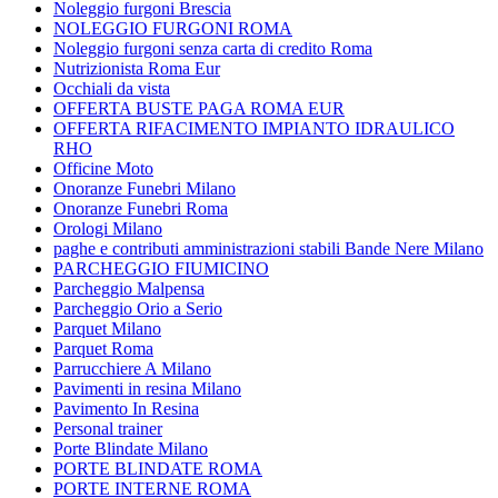
Noleggio furgoni Brescia
NOLEGGIO FURGONI ROMA
Noleggio furgoni senza carta di credito Roma
Nutrizionista Roma Eur
Occhiali da vista
OFFERTA BUSTE PAGA ROMA EUR
OFFERTA RIFACIMENTO IMPIANTO IDRAULICO
RHO
Officine Moto
Onoranze Funebri Milano
Onoranze Funebri Roma
Orologi Milano
paghe e contributi amministrazioni stabili Bande Nere Milano
PARCHEGGIO FIUMICINO
Parcheggio Malpensa
Parcheggio Orio a Serio
Parquet Milano
Parquet Roma
Parrucchiere A Milano
Pavimenti in resina Milano
Pavimento In Resina
Personal trainer
Porte Blindate Milano
PORTE BLINDATE ROMA
PORTE INTERNE ROMA