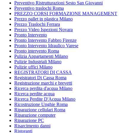
Preventivo Ristrutturazioni Sesto San Giovanni
Preventivo traslochi Roma
PREZZO CORSI FORMAZIONE MANAGEMENT
Prezzo pallet in plastica Milano
Prezzo Traslochi Ferrara
Prezzo Video Ispezioni Novara
Pronto Intervento
Pronto Intervento Fabbro Firenze
Pronto Intervento Idraulico Varese
Pronto intervento Roma
Pulizia Appartamenti Milano
Pulizie Industriali Milano
Pulizie uffici Milano
REGISTRATORI DI CASSA
Registratori Di Cassa Roma
Registrazione marchi e brevetti
Ricerca perdita d'acqua Milano
Ricerca perdite acqua
Ricerca Perdite D'Acqua Milano
Ricostruzione Unghie Roma
Riparazione cellulari Roma
Riparazione computer
Riparazione PC
Risarcimento danni
Ristoranti