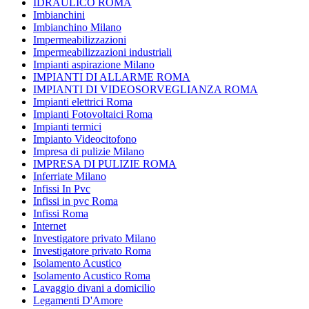
IDRAULICO ROMA
Imbianchini
Imbianchino Milano
Impermeabilizzazioni
Impermeabilizzazioni industriali
Impianti aspirazione Milano
IMPIANTI DI ALLARME ROMA
IMPIANTI DI VIDEOSORVEGLIANZA ROMA
Impianti elettrici Roma
Impianti Fotovoltaici Roma
Impianti termici
Impianto Videocitofono
Impresa di pulizie Milano
IMPRESA DI PULIZIE ROMA
Inferriate Milano
Infissi In Pvc
Infissi in pvc Roma
Infissi Roma
Internet
Investigatore privato Milano
Investigatore privato Roma
Isolamento Acustico
Isolamento Acustico Roma
Lavaggio divani a domicilio
Legamenti D'Amore