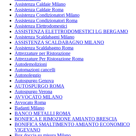
Assistenza Caldaie Milano
Assistenza Caldaie Roma
Assistenza Condizionatori Milano
Assistenza Condizionatori Roma
Assistenza Elettrodomestici
ASSISTENZA ELETTRODOMESTICI LG BERGAMO
Assistenza Scaldabagni Milano
ASSISTENZA SCALDABAGNO MILANO
Assistenza Scaldabagno Roma
Attrezzature per Ristorazione
Attrezzature Per Ristorazione Roma
Autodemolizioni
Automazioni cancelli
Autonoleggio
Autospurgo Genova
AUTOSPURGO ROMA
Autospurgo Verona
AVVOCATO MILANO
Avvocato Roma
Badanti Milano
BANCO METALLI ROMA
BONIFICA E RIMOZIONE AMIANTO BRESCIA
BONIFICA SMALTIMENTO AMIANTO ECONOMICO
VIGEVANO
Box doccia su misura Milano