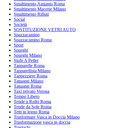
Smaltimento Amianto Roma
Smaltimento Macerie Milano
Smaltimento Rifiuti
Social
Società
SOSTITUZIONE VETRI AUTO
Spazzacamino
Spazzacamino Roma
Sport
Spurghi
Spurghi Milano
Stufe A Pellet
Tapparelle Roma
Tapparellista Milano
Tappezziere Roma
Tatuaggi Milano
Tatuaggi Roma
Taxi privato Verona
Tempo Libero
Tende a Rullo Roma
Tende da Sole Roma
Tetti in legno Roma
Trasformare Vasca in Doccia Milano
Trasformazione vasca in doccia
Traslochi