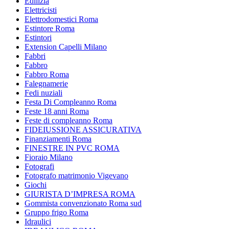
Edilizia
Elettricisti
Elettrodomestici Roma
Estintore Roma
Estintori
Extension Capelli Milano
Fabbri
Fabbro
Fabbro Roma
Falegnamerie
Fedi nuziali
Festa Di Compleanno Roma
Feste 18 anni Roma
Feste di compleanno Roma
FIDEIUSSIONE ASSICURATIVA
Finanziamenti Roma
FINESTRE IN PVC ROMA
Fioraio Milano
Fotografi
Fotografo matrimonio Vigevano
Giochi
GIURISTA D’IMPRESA ROMA
Gommista convenzionato Roma sud
Gruppo frigo Roma
Idraulici