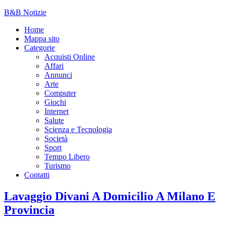
B&B Notizie
Home
Mappa sito
Categorie
Acquisti Online
Affari
Annunci
Arte
Computer
Giochi
Internet
Salute
Scienza e Tecnologia
Società
Sport
Tempo Libero
Turismo
Contatti
Lavaggio Divani A Domicilio A Milano E
Provincia