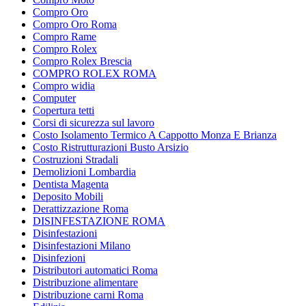
Compro Oro
Compro Oro Roma
Compro Rame
Compro Rolex
Compro Rolex Brescia
COMPRO ROLEX ROMA
Compro widia
Computer
Copertura tetti
Corsi di sicurezza sul lavoro
Costo Isolamento Termico A Cappotto Monza E Brianza
Costo Ristrutturazioni Busto Arsizio
Costruzioni Stradali
Demolizioni Lombardia
Dentista Magenta
Deposito Mobili
Derattizzazione Roma
DISINFESTAZIONE ROMA
Disinfestazioni
Disinfestazioni Milano
Disinfezioni
Distributori automatici Roma
Distribuzione alimentare
Distribuzione carni Roma