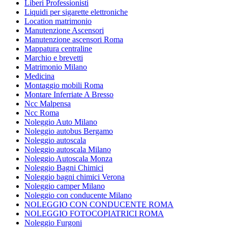
Liberi Professionisti
Liquidi per sigarette elettroniche
Location matrimonio
Manutenzione Ascensori
Manutenzione ascensori Roma
Mappatura centraline
Marchio e brevetti
Matrimonio Milano
Medicina
Montaggio mobili Roma
Montare Inferriate A Bresso
Ncc Malpensa
Ncc Roma
Noleggio Auto Milano
Noleggio autobus Bergamo
Noleggio autoscala
Noleggio autoscala Milano
Noleggio Autoscala Monza
Noleggio Bagni Chimici
Noleggio bagni chimici Verona
Noleggio camper Milano
Noleggio con conducente Milano
NOLEGGIO CON CONDUCENTE ROMA
NOLEGGIO FOTOCOPIATRICI ROMA
Noleggio Furgoni