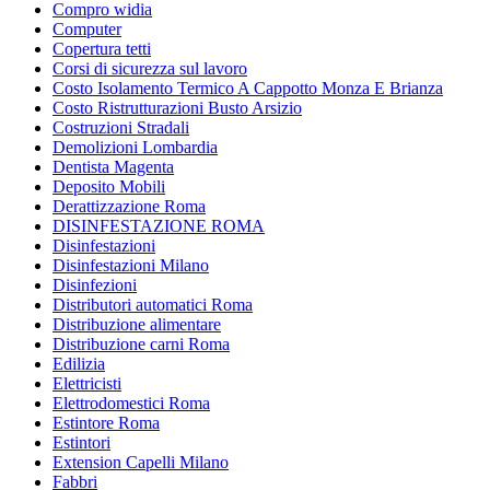
Compro widia
Computer
Copertura tetti
Corsi di sicurezza sul lavoro
Costo Isolamento Termico A Cappotto Monza E Brianza
Costo Ristrutturazioni Busto Arsizio
Costruzioni Stradali
Demolizioni Lombardia
Dentista Magenta
Deposito Mobili
Derattizzazione Roma
DISINFESTAZIONE ROMA
Disinfestazioni
Disinfestazioni Milano
Disinfezioni
Distributori automatici Roma
Distribuzione alimentare
Distribuzione carni Roma
Edilizia
Elettricisti
Elettrodomestici Roma
Estintore Roma
Estintori
Extension Capelli Milano
Fabbri