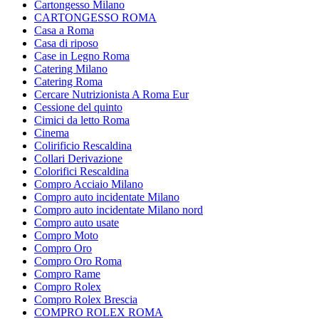
Cartongesso Milano
CARTONGESSO ROMA
Casa a Roma
Casa di riposo
Case in Legno Roma
Catering Milano
Catering Roma
Cercare Nutrizionista A Roma Eur
Cessione del quinto
Cimici da letto Roma
Cinema
Colirificio Rescaldina
Collari Derivazione
Colorifici Rescaldina
Compro Acciaio Milano
Compro auto incidentate Milano
Compro auto incidentate Milano nord
Compro auto usate
Compro Moto
Compro Oro
Compro Oro Roma
Compro Rame
Compro Rolex
Compro Rolex Brescia
COMPRO ROLEX ROMA