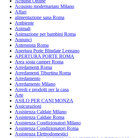
Acquisti Online
Acquisto modernariato Milano
Affari
alimentazione sana Roma
Ambiente
Animali
Animazione per bambini Roma
Annunci
Antennista Roma
Apertura Porte Blindate Legnano
APERTURA PORTE ROMA
Area sosta camper Roma
Arredamenti Roma
Arredamenti Tiburtina Roma
Arredamento
Arredamento Milano
Arredi e prodotti per la casa
Arte
ASILO PER CANI MONZA
Assicurazioni
Assistenza Caldaie Milano
Assistenza Caldaie Roma
Assistenza Condizionatori Milano
Assistenza Condizionatori Roma
Assistenza Elettrodomestici