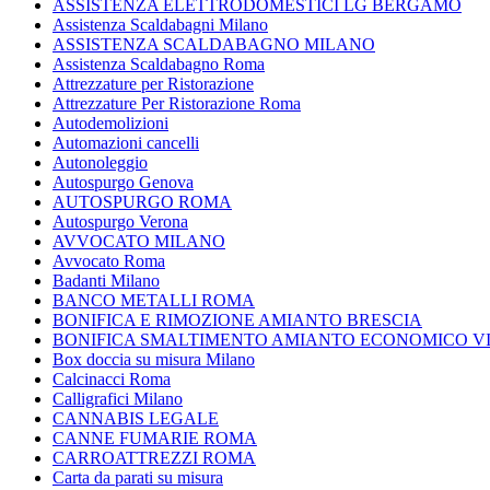
ASSISTENZA ELETTRODOMESTICI LG BERGAMO
Assistenza Scaldabagni Milano
ASSISTENZA SCALDABAGNO MILANO
Assistenza Scaldabagno Roma
Attrezzature per Ristorazione
Attrezzature Per Ristorazione Roma
Autodemolizioni
Automazioni cancelli
Autonoleggio
Autospurgo Genova
AUTOSPURGO ROMA
Autospurgo Verona
AVVOCATO MILANO
Avvocato Roma
Badanti Milano
BANCO METALLI ROMA
BONIFICA E RIMOZIONE AMIANTO BRESCIA
BONIFICA SMALTIMENTO AMIANTO ECONOMICO V
Box doccia su misura Milano
Calcinacci Roma
Calligrafici Milano
CANNABIS LEGALE
CANNE FUMARIE ROMA
CARROATTREZZI ROMA
Carta da parati su misura