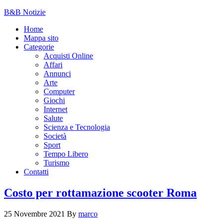
B&B Notizie
Home
Mappa sito
Categorie
Acquisti Online
Affari
Annunci
Arte
Computer
Giochi
Internet
Salute
Scienza e Tecnologia
Società
Sport
Tempo Libero
Turismo
Contatti
Costo per rottamazione scooter Roma
25 Novembre 2021
By
marco