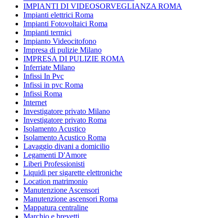
IMPIANTI DI VIDEOSORVEGLIANZA ROMA
Impianti elettrici Roma
Impianti Fotovoltaici Roma
Impianti termici
Impianto Videocitofono
Impresa di pulizie Milano
IMPRESA DI PULIZIE ROMA
Inferriate Milano
Infissi In Pvc
Infissi in pvc Roma
Infissi Roma
Internet
Investigatore privato Milano
Investigatore privato Roma
Isolamento Acustico
Isolamento Acustico Roma
Lavaggio divani a domicilio
Legamenti D'Amore
Liberi Professionisti
Liquidi per sigarette elettroniche
Location matrimonio
Manutenzione Ascensori
Manutenzione ascensori Roma
Mappatura centraline
Marchio e brevetti