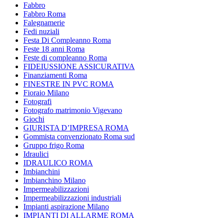
Fabbro
Fabbro Roma
Falegnamerie
Fedi nuziali
Festa Di Compleanno Roma
Feste 18 anni Roma
Feste di compleanno Roma
FIDEIUSSIONE ASSICURATIVA
Finanziamenti Roma
FINESTRE IN PVC ROMA
Fioraio Milano
Fotografi
Fotografo matrimonio Vigevano
Giochi
GIURISTA D’IMPRESA ROMA
Gommista convenzionato Roma sud
Gruppo frigo Roma
Idraulici
IDRAULICO ROMA
Imbianchini
Imbianchino Milano
Impermeabilizzazioni
Impermeabilizzazioni industriali
Impianti aspirazione Milano
IMPIANTI DI ALLARME ROMA