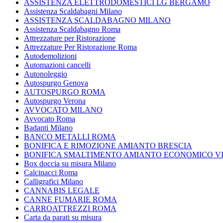
ASSISTENZA ELETTRODOMESTICI LG BERGAMO
Assistenza Scaldabagni Milano
ASSISTENZA SCALDABAGNO MILANO
Assistenza Scaldabagno Roma
Attrezzature per Ristorazione
Attrezzature Per Ristorazione Roma
Autodemolizioni
Automazioni cancelli
Autonoleggio
Autospurgo Genova
AUTOSPURGO ROMA
Autospurgo Verona
AVVOCATO MILANO
Avvocato Roma
Badanti Milano
BANCO METALLI ROMA
BONIFICA E RIMOZIONE AMIANTO BRESCIA
BONIFICA SMALTIMENTO AMIANTO ECONOMICO V
Box doccia su misura Milano
Calcinacci Roma
Calligrafici Milano
CANNABIS LEGALE
CANNE FUMARIE ROMA
CARROATTREZZI ROMA
Carta da parati su misura