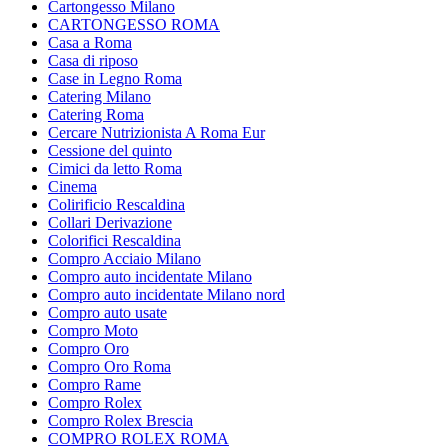
Cartongesso Milano
CARTONGESSO ROMA
Casa a Roma
Casa di riposo
Case in Legno Roma
Catering Milano
Catering Roma
Cercare Nutrizionista A Roma Eur
Cessione del quinto
Cimici da letto Roma
Cinema
Colirificio Rescaldina
Collari Derivazione
Colorifici Rescaldina
Compro Acciaio Milano
Compro auto incidentate Milano
Compro auto incidentate Milano nord
Compro auto usate
Compro Moto
Compro Oro
Compro Oro Roma
Compro Rame
Compro Rolex
Compro Rolex Brescia
COMPRO ROLEX ROMA