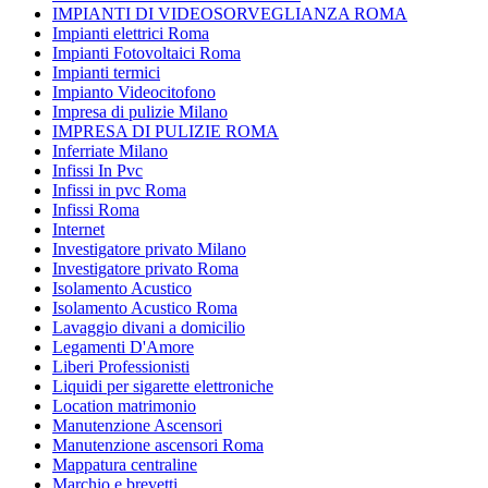
IMPIANTI DI VIDEOSORVEGLIANZA ROMA
Impianti elettrici Roma
Impianti Fotovoltaici Roma
Impianti termici
Impianto Videocitofono
Impresa di pulizie Milano
IMPRESA DI PULIZIE ROMA
Inferriate Milano
Infissi In Pvc
Infissi in pvc Roma
Infissi Roma
Internet
Investigatore privato Milano
Investigatore privato Roma
Isolamento Acustico
Isolamento Acustico Roma
Lavaggio divani a domicilio
Legamenti D'Amore
Liberi Professionisti
Liquidi per sigarette elettroniche
Location matrimonio
Manutenzione Ascensori
Manutenzione ascensori Roma
Mappatura centraline
Marchio e brevetti