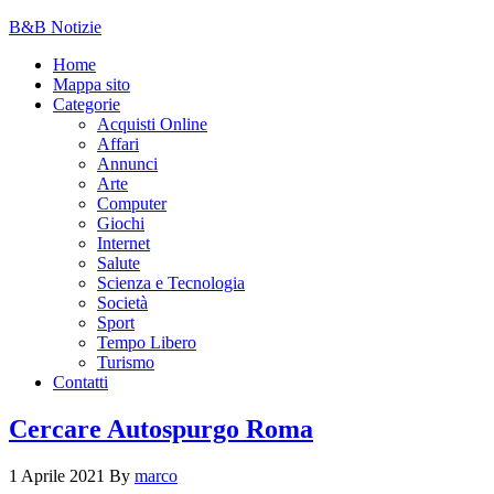
B&B Notizie
Home
Mappa sito
Categorie
Acquisti Online
Affari
Annunci
Arte
Computer
Giochi
Internet
Salute
Scienza e Tecnologia
Società
Sport
Tempo Libero
Turismo
Contatti
Cercare Autospurgo Roma
1 Aprile 2021
By
marco