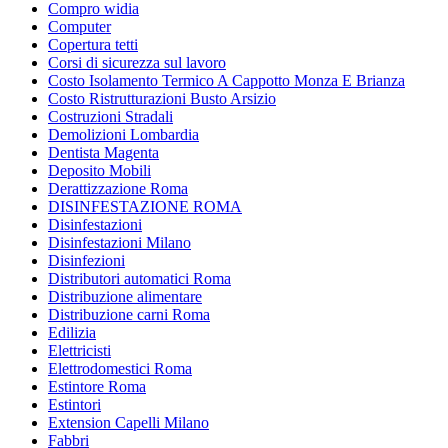
Compro widia
Computer
Copertura tetti
Corsi di sicurezza sul lavoro
Costo Isolamento Termico A Cappotto Monza E Brianza
Costo Ristrutturazioni Busto Arsizio
Costruzioni Stradali
Demolizioni Lombardia
Dentista Magenta
Deposito Mobili
Derattizzazione Roma
DISINFESTAZIONE ROMA
Disinfestazioni
Disinfestazioni Milano
Disinfezioni
Distributori automatici Roma
Distribuzione alimentare
Distribuzione carni Roma
Edilizia
Elettricisti
Elettrodomestici Roma
Estintore Roma
Estintori
Extension Capelli Milano
Fabbri