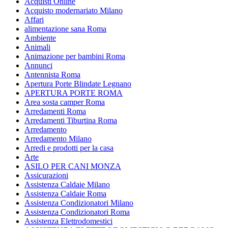
Acquisti Online
Acquisto modernariato Milano
Affari
alimentazione sana Roma
Ambiente
Animali
Animazione per bambini Roma
Annunci
Antennista Roma
Apertura Porte Blindate Legnano
APERTURA PORTE ROMA
Area sosta camper Roma
Arredamenti Roma
Arredamenti Tiburtina Roma
Arredamento
Arredamento Milano
Arredi e prodotti per la casa
Arte
ASILO PER CANI MONZA
Assicurazioni
Assistenza Caldaie Milano
Assistenza Caldaie Roma
Assistenza Condizionatori Milano
Assistenza Condizionatori Roma
Assistenza Elettrodomestici