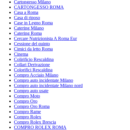
Cartongesso Milano
CARTONGESSO ROMA
Casa a Roma
Casa di riposo
Case in Legno Roma
Catering Milano
Catering Roma
Cercare Nutrizionista A Roma Eur
Cessione del quinto
Cimici da letto Roma
Cinema
Colirificio Rescaldina
Collari Derivazione
Colorifici Rescaldina
Compro Acciaio Milano
Compro auto incidentate Milano
Compro auto incidentate Milano nord
Compro auto usate
Compro Moto
Compro Oro
Compro Oro Roma
Compro Rame
Compro Rolex
Compro Rolex Brescia
COMPRO ROLEX ROMA