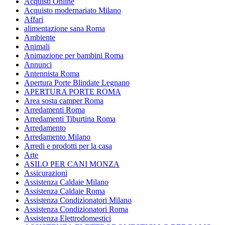
Acquisti Online
Acquisto modernariato Milano
Affari
alimentazione sana Roma
Ambiente
Animali
Animazione per bambini Roma
Annunci
Antennista Roma
Apertura Porte Blindate Legnano
APERTURA PORTE ROMA
Area sosta camper Roma
Arredamenti Roma
Arredamenti Tiburtina Roma
Arredamento
Arredamento Milano
Arredi e prodotti per la casa
Arte
ASILO PER CANI MONZA
Assicurazioni
Assistenza Caldaie Milano
Assistenza Caldaie Roma
Assistenza Condizionatori Milano
Assistenza Condizionatori Roma
Assistenza Elettrodomestici