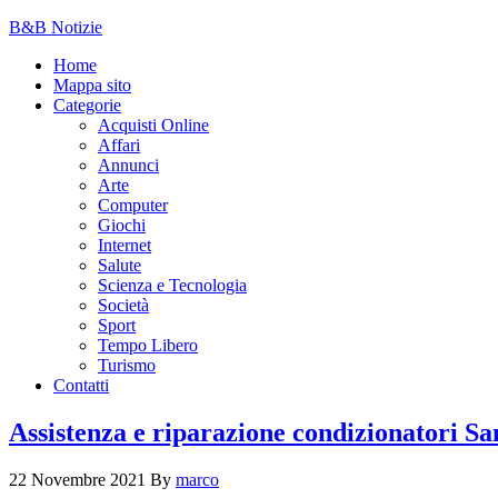
B&B Notizie
Home
Mappa sito
Categorie
Acquisti Online
Affari
Annunci
Arte
Computer
Giochi
Internet
Salute
Scienza e Tecnologia
Società
Sport
Tempo Libero
Turismo
Contatti
Assistenza e riparazione condizionatori 
22 Novembre 2021
By
marco