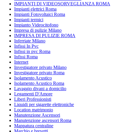
IMPIANTI DI VIDEOSORVEGLIANZA ROMA
Impianti elettrici Roma
Impianti Fotovoltaici Roma
Impianti termici
Impianto Videocitofono
Impresa di pulizie Milano
IMPRESA DI PULIZIE ROMA
Inferriate Milano
Infissi In Pvc
Infissi in pvc Roma
Infissi Roma
Internet
Investigatore privato Milano
Investigatore privato Roma
Isolamento Acustico
Isolamento Acustico Roma
Lavaggio divani a domicilio
Legamenti D'Amore
Liberi Professionisti
Liquidi per sigarette elettroniche
Location matrimonio
Manutenzione Ascensori
Manutenzione ascensori Roma
Mappatura centraline
Marchio e brevetti