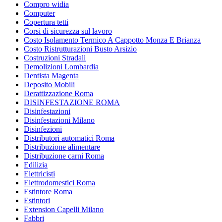
Compro widia
Computer
Copertura tetti
Corsi di sicurezza sul lavoro
Costo Isolamento Termico A Cappotto Monza E Brianza
Costo Ristrutturazioni Busto Arsizio
Costruzioni Stradali
Demolizioni Lombardia
Dentista Magenta
Deposito Mobili
Derattizzazione Roma
DISINFESTAZIONE ROMA
Disinfestazioni
Disinfestazioni Milano
Disinfezioni
Distributori automatici Roma
Distribuzione alimentare
Distribuzione carni Roma
Edilizia
Elettricisti
Elettrodomestici Roma
Estintore Roma
Estintori
Extension Capelli Milano
Fabbri