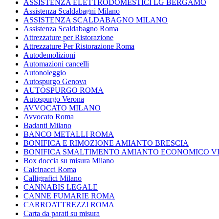
ASSISTENZA ELETTRODOMESTICI LG BERGAMO
Assistenza Scaldabagni Milano
ASSISTENZA SCALDABAGNO MILANO
Assistenza Scaldabagno Roma
Attrezzature per Ristorazione
Attrezzature Per Ristorazione Roma
Autodemolizioni
Automazioni cancelli
Autonoleggio
Autospurgo Genova
AUTOSPURGO ROMA
Autospurgo Verona
AVVOCATO MILANO
Avvocato Roma
Badanti Milano
BANCO METALLI ROMA
BONIFICA E RIMOZIONE AMIANTO BRESCIA
BONIFICA SMALTIMENTO AMIANTO ECONOMICO V
Box doccia su misura Milano
Calcinacci Roma
Calligrafici Milano
CANNABIS LEGALE
CANNE FUMARIE ROMA
CARROATTREZZI ROMA
Carta da parati su misura