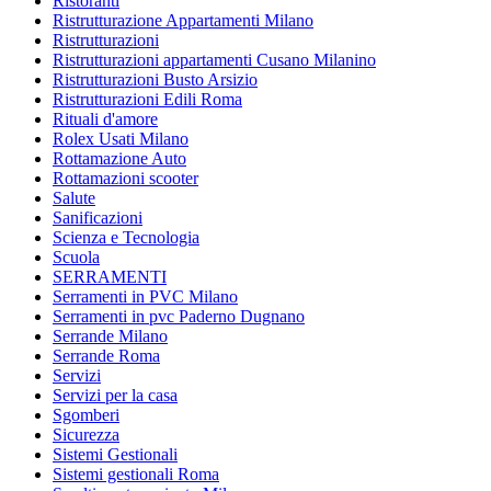
Ristoranti
Ristrutturazione Appartamenti Milano
Ristrutturazioni
Ristrutturazioni appartamenti Cusano Milanino
Ristrutturazioni Busto Arsizio
Ristrutturazioni Edili Roma
Rituali d'amore
Rolex Usati Milano
Rottamazione Auto
Rottamazioni scooter
Salute
Sanificazioni
Scienza e Tecnologia
Scuola
SERRAMENTI
Serramenti in PVC Milano
Serramenti in pvc Paderno Dugnano
Serrande Milano
Serrande Roma
Servizi
Servizi per la casa
Sgomberi
Sicurezza
Sistemi Gestionali
Sistemi gestionali Roma