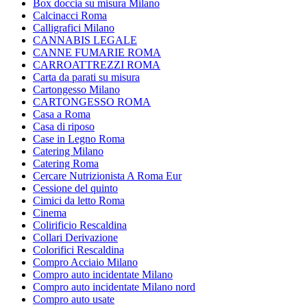
Box doccia su misura Milano
Calcinacci Roma
Calligrafici Milano
CANNABIS LEGALE
CANNE FUMARIE ROMA
CARROATTREZZI ROMA
Carta da parati su misura
Cartongesso Milano
CARTONGESSO ROMA
Casa a Roma
Casa di riposo
Case in Legno Roma
Catering Milano
Catering Roma
Cercare Nutrizionista A Roma Eur
Cessione del quinto
Cimici da letto Roma
Cinema
Colirificio Rescaldina
Collari Derivazione
Colorifici Rescaldina
Compro Acciaio Milano
Compro auto incidentate Milano
Compro auto incidentate Milano nord
Compro auto usate