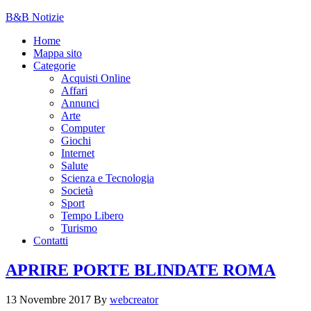
B&B Notizie
Home
Mappa sito
Categorie
Acquisti Online
Affari
Annunci
Arte
Computer
Giochi
Internet
Salute
Scienza e Tecnologia
Società
Sport
Tempo Libero
Turismo
Contatti
APRIRE PORTE BLINDATE ROMA
13 Novembre 2017
By
webcreator