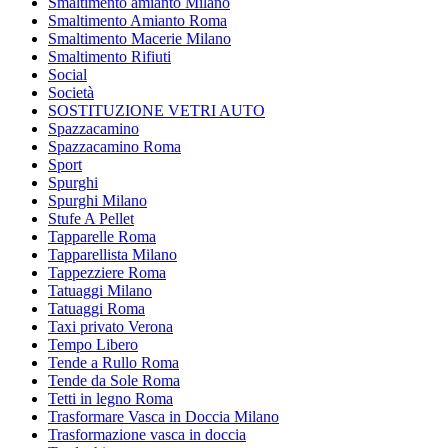
Smaltimento amianto Milano
Smaltimento Amianto Roma
Smaltimento Macerie Milano
Smaltimento Rifiuti
Social
Società
SOSTITUZIONE VETRI AUTO
Spazzacamino
Spazzacamino Roma
Sport
Spurghi
Spurghi Milano
Stufe A Pellet
Tapparelle Roma
Tapparellista Milano
Tappezziere Roma
Tatuaggi Milano
Tatuaggi Roma
Taxi privato Verona
Tempo Libero
Tende a Rullo Roma
Tende da Sole Roma
Tetti in legno Roma
Trasformare Vasca in Doccia Milano
Trasformazione vasca in doccia