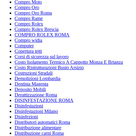
Compro Moto
Compro Oro
Compro Oro Roma
Compro Rame
Compro Rolex
Compro Rolex Brescia
COMPRO ROLEX ROMA
Compro widia
Computer
Copertura tetti
Corsi di sicurezza sul lavoro
Costo Isolamento Termico A Cappotto Monza E Brianza
Costo Ristrutturazioni Busto Arsizio
Costruzioni Stradali
Demolizioni Lombardia
Dentista Magenta
Deposito Mobili
Derattizzazione Roma
DISINFESTAZIONE ROMA
Disinfestazioni
Disinfestazioni Milano
Disinfezioni
Distributori automatici Roma
Distribuzione alimentare
Distribuzione carni Roma