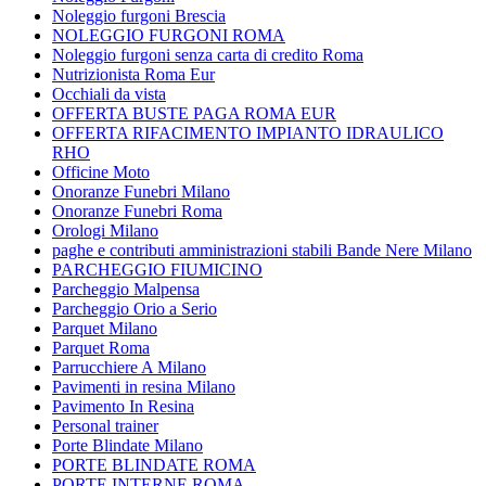
Noleggio furgoni Brescia
NOLEGGIO FURGONI ROMA
Noleggio furgoni senza carta di credito Roma
Nutrizionista Roma Eur
Occhiali da vista
OFFERTA BUSTE PAGA ROMA EUR
OFFERTA RIFACIMENTO IMPIANTO IDRAULICO
RHO
Officine Moto
Onoranze Funebri Milano
Onoranze Funebri Roma
Orologi Milano
paghe e contributi amministrazioni stabili Bande Nere Milano
PARCHEGGIO FIUMICINO
Parcheggio Malpensa
Parcheggio Orio a Serio
Parquet Milano
Parquet Roma
Parrucchiere A Milano
Pavimenti in resina Milano
Pavimento In Resina
Personal trainer
Porte Blindate Milano
PORTE BLINDATE ROMA
PORTE INTERNE ROMA