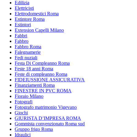
Edilizia
Elettricisti
Elettrodomestici Roma
Estintore Roma
Estintori
Extension Capelli Milano
Fabbri
Fabbro
Fabbro Roma
Falegnamerie
Fedi nuziali
Festa Di Compleanno Roma
Feste 18 anni Roma
Feste di compleanno Roma
FIDEIUSSIONE ASSICURATIVA
Finanziamenti Roma
FINESTRE IN PVC ROMA
Fioraio Milano
Fotografi
Fotografo matrimonio Vigevano
Giochi
GIURISTA D’IMPRESA ROMA
Gommista convenzionato Roma sud
Gruppo frigo Roma
Idraulici