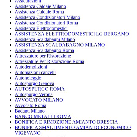
Assicurazioni
Assistenza Caldaie Milano
Assistenza Caldaie Roma
Assistenza Condizionatori Milano
Assistenza Condizionatori Roma
Assistenza Elettrodomestici
ASSISTENZA ELETTRODOMESTICI LG BERGAMO
Assistenza Scaldabagni Milano
ASSISTENZA SCALDABAGNO MILANO
Assistenza Scaldabagno Roma
Attrezzature per Ristorazione
Attrezzature Per Ristorazione Roma
Autodemolizioni
Automazioni cancelli
Autonoleggio
Autospurgo Genova
AUTOSPURGO ROMA
Autospurgo Verona
AVVOCATO MILANO
Avvocato Roma
Badanti Milano
BANCO METALLI ROMA
BONIFICA E RIMOZIONE AMIANTO BRESCIA
BONIFICA SMALTIMENTO AMIANTO ECONOMICO
VIGEVANO