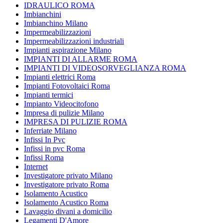
IDRAULICO ROMA
Imbianchini
Imbianchino Milano
Impermeabilizzazioni
Impermeabilizzazioni industriali
Impianti aspirazione Milano
IMPIANTI DI ALLARME ROMA
IMPIANTI DI VIDEOSORVEGLIANZA ROMA
Impianti elettrici Roma
Impianti Fotovoltaici Roma
Impianti termici
Impianto Videocitofono
Impresa di pulizie Milano
IMPRESA DI PULIZIE ROMA
Inferriate Milano
Infissi In Pvc
Infissi in pvc Roma
Infissi Roma
Internet
Investigatore privato Milano
Investigatore privato Roma
Isolamento Acustico
Isolamento Acustico Roma
Lavaggio divani a domicilio
Legamenti D'Amore