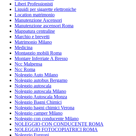
Liberi Professionisti
Liquidi per sigarette elettroniche
Location matrimonio
Manutenzione Ascensori
Manutenzione ascensori Roma
Mappatura centraline
Marchio e brevetti
Matrimonio Milano
Medicina
Montaggio mobili Roma
Montare Inferriate A Bresso
Ncc Malpensa
Ncc Roma
Noleggio Auto Milano
Noleggio autobus Bergamo
Noleggio autoscala
Noleggio autoscala Milano
Noleggio Autoscala Monza
Noleggio Bagni Chimici
Noleggio bagni chimici Verona
Noleggio camper Milano
Noleggio con conducente Milano
NOLEGGIO CON CONDUCENTE ROMA
NOLEGGIO FOTOCOPIATRICI ROMA
Noleggio Furgoni