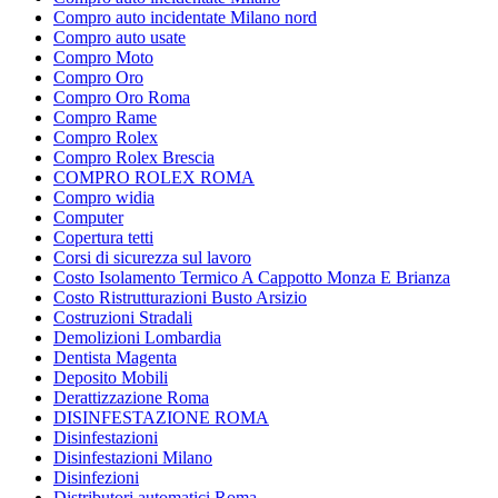
Compro auto incidentate Milano nord
Compro auto usate
Compro Moto
Compro Oro
Compro Oro Roma
Compro Rame
Compro Rolex
Compro Rolex Brescia
COMPRO ROLEX ROMA
Compro widia
Computer
Copertura tetti
Corsi di sicurezza sul lavoro
Costo Isolamento Termico A Cappotto Monza E Brianza
Costo Ristrutturazioni Busto Arsizio
Costruzioni Stradali
Demolizioni Lombardia
Dentista Magenta
Deposito Mobili
Derattizzazione Roma
DISINFESTAZIONE ROMA
Disinfestazioni
Disinfestazioni Milano
Disinfezioni
Distributori automatici Roma