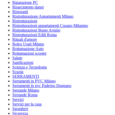
Riparazione PC
Risarcimento danni
Ristoranti
Ristrutturazione Appartamenti Milano
Ristrutturazioni
Ristrutturazioni appartamenti Cusano Milanino
Ristrutturazioni Busto Arsizio
Ristrutturazioni Edili Roma
Rituali d'amore
Rolex Usati Milano
Rottamazione Auto
Rottamazioni scooter
Salute
Sanificazioni
Scienza e Tecnologia
Scuola
SERRAMENTI
Serramenti in PVC Milano
Serramenti in pvc Paderno Dugnano
Serrande Milano
Serrande Roma
Servizi
Servizi per la casa
Sgomberi
Sicurezza