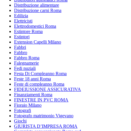
Distribuzione alimentare
Distribuzione carni Roma
Edilizia
Elettricisti
Elettrodomestici Roma
Estintore Roma
Estintori
Extension Capelli Milano
Fabbri
Fabbro
Fabbro Roma
Falegnamerie
Fedi nuziali
Festa Di Compleanno Roma
Feste 18 anni Roma
Feste di compleanno Roma
FIDEIUSSIONE ASSICURATIVA
Finanziamenti Roma
FINESTRE IN PVC ROMA
Fioraio Milano
Fotografi
Fotografo matrimonio Vigevano
Giochi
GIURISTA D’IMPRESA ROMA