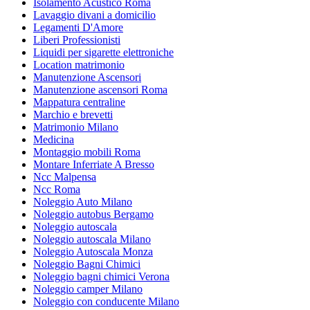
Isolamento Acustico Roma
Lavaggio divani a domicilio
Legamenti D'Amore
Liberi Professionisti
Liquidi per sigarette elettroniche
Location matrimonio
Manutenzione Ascensori
Manutenzione ascensori Roma
Mappatura centraline
Marchio e brevetti
Matrimonio Milano
Medicina
Montaggio mobili Roma
Montare Inferriate A Bresso
Ncc Malpensa
Ncc Roma
Noleggio Auto Milano
Noleggio autobus Bergamo
Noleggio autoscala
Noleggio autoscala Milano
Noleggio Autoscala Monza
Noleggio Bagni Chimici
Noleggio bagni chimici Verona
Noleggio camper Milano
Noleggio con conducente Milano