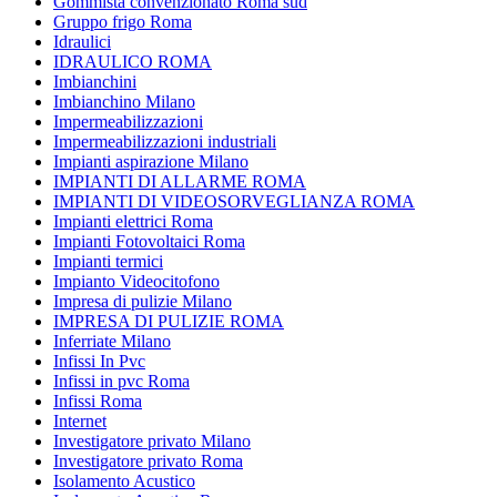
Gommista convenzionato Roma sud
Gruppo frigo Roma
Idraulici
IDRAULICO ROMA
Imbianchini
Imbianchino Milano
Impermeabilizzazioni
Impermeabilizzazioni industriali
Impianti aspirazione Milano
IMPIANTI DI ALLARME ROMA
IMPIANTI DI VIDEOSORVEGLIANZA ROMA
Impianti elettrici Roma
Impianti Fotovoltaici Roma
Impianti termici
Impianto Videocitofono
Impresa di pulizie Milano
IMPRESA DI PULIZIE ROMA
Inferriate Milano
Infissi In Pvc
Infissi in pvc Roma
Infissi Roma
Internet
Investigatore privato Milano
Investigatore privato Roma
Isolamento Acustico