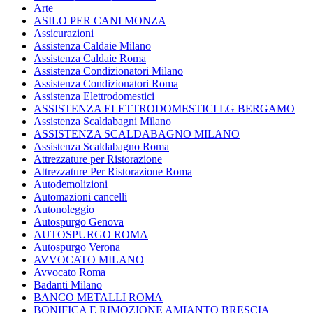
Arte
ASILO PER CANI MONZA
Assicurazioni
Assistenza Caldaie Milano
Assistenza Caldaie Roma
Assistenza Condizionatori Milano
Assistenza Condizionatori Roma
Assistenza Elettrodomestici
ASSISTENZA ELETTRODOMESTICI LG BERGAMO
Assistenza Scaldabagni Milano
ASSISTENZA SCALDABAGNO MILANO
Assistenza Scaldabagno Roma
Attrezzature per Ristorazione
Attrezzature Per Ristorazione Roma
Autodemolizioni
Automazioni cancelli
Autonoleggio
Autospurgo Genova
AUTOSPURGO ROMA
Autospurgo Verona
AVVOCATO MILANO
Avvocato Roma
Badanti Milano
BANCO METALLI ROMA
BONIFICA E RIMOZIONE AMIANTO BRESCIA