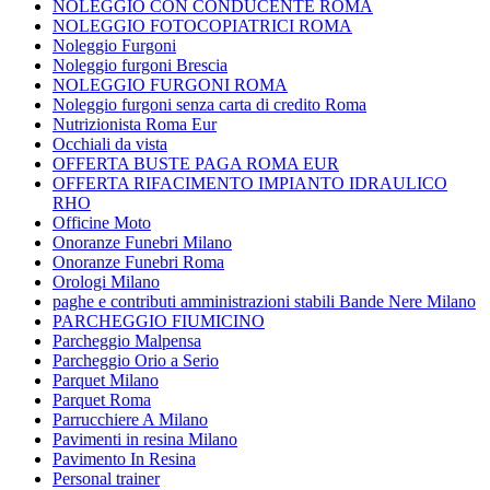
NOLEGGIO CON CONDUCENTE ROMA
NOLEGGIO FOTOCOPIATRICI ROMA
Noleggio Furgoni
Noleggio furgoni Brescia
NOLEGGIO FURGONI ROMA
Noleggio furgoni senza carta di credito Roma
Nutrizionista Roma Eur
Occhiali da vista
OFFERTA BUSTE PAGA ROMA EUR
OFFERTA RIFACIMENTO IMPIANTO IDRAULICO
RHO
Officine Moto
Onoranze Funebri Milano
Onoranze Funebri Roma
Orologi Milano
paghe e contributi amministrazioni stabili Bande Nere Milano
PARCHEGGIO FIUMICINO
Parcheggio Malpensa
Parcheggio Orio a Serio
Parquet Milano
Parquet Roma
Parrucchiere A Milano
Pavimenti in resina Milano
Pavimento In Resina
Personal trainer