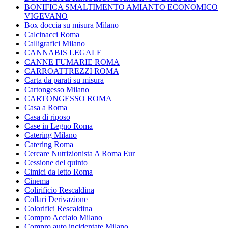
BONIFICA SMALTIMENTO AMIANTO ECONOMICO
VIGEVANO
Box doccia su misura Milano
Calcinacci Roma
Calligrafici Milano
CANNABIS LEGALE
CANNE FUMARIE ROMA
CARROATTREZZI ROMA
Carta da parati su misura
Cartongesso Milano
CARTONGESSO ROMA
Casa a Roma
Casa di riposo
Case in Legno Roma
Catering Milano
Catering Roma
Cercare Nutrizionista A Roma Eur
Cessione del quinto
Cimici da letto Roma
Cinema
Colirificio Rescaldina
Collari Derivazione
Colorifici Rescaldina
Compro Acciaio Milano
Compro auto incidentate Milano