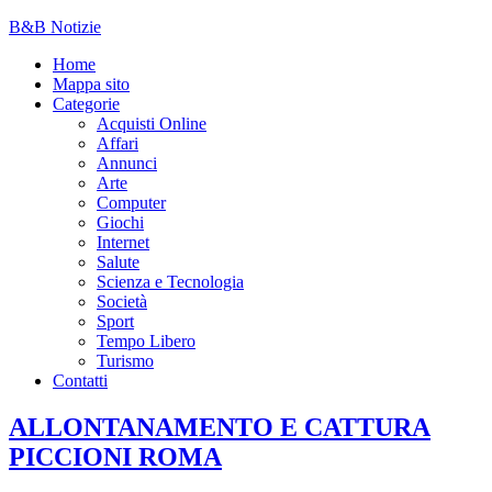
B&B Notizie
Home
Mappa sito
Categorie
Acquisti Online
Affari
Annunci
Arte
Computer
Giochi
Internet
Salute
Scienza e Tecnologia
Società
Sport
Tempo Libero
Turismo
Contatti
ALLONTANAMENTO E CATTURA
PICCIONI ROMA