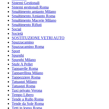
Sistemi Gestionali
Sistemi gestionali Roma
Smaltimento amianto Milano
Smaltimento Amianto Roma
Smaltimento Macerie Milano
Smaltimento Rifiuti
Social
Società
SOSTITUZIONE VETRI AUTO
Spazzacamino
Spazzacamino Roma
Sport
Spurghi
Spurghi Milano
Stufe A Pellet
Tapparelle Roma
Tapparellista Milano
Tappezziere Roma
Tatuaggi Milano
Tatuaggi Roma
Taxi privato Verona
Tempo Libero
Tende a Rullo Roma
Tende da Sole Roma
Tetti in legno Roma