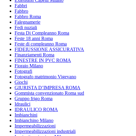
Extension Capelli Milano
Fabbri
Fabbro
Fabbro Roma
Falegnamerie
Fedi nuziali
Festa Di Compleanno Roma
Feste 18 anni Roma
Feste di compleanno Roma
FIDEIUSSIONE ASSICURATIVA
Finanziamenti Roma
FINESTRE IN PVC ROMA
Fioraio Milano
Fotografi
Fotografo matrimonio Vigevano
Giochi
GIURISTA D’IMPRESA ROMA
Gommista convenzionato Roma sud
Gruppo frigo Roma
Idraulici
IDRAULICO ROMA
Imbianchini
Imbianchino Milano
Impermeabilizzazioni
Impermeabilizzazioni industriali