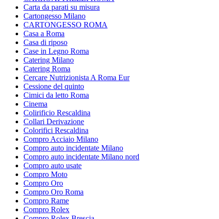
Carta da parati su misura
Cartongesso Milano
CARTONGESSO ROMA
Casa a Roma
Casa di riposo
Case in Legno Roma
Catering Milano
Catering Roma
Cercare Nutrizionista A Roma Eur
Cessione del quinto
Cimici da letto Roma
Cinema
Colirificio Rescaldina
Collari Derivazione
Colorifici Rescaldina
Compro Acciaio Milano
Compro auto incidentate Milano
Compro auto incidentate Milano nord
Compro auto usate
Compro Moto
Compro Oro
Compro Oro Roma
Compro Rame
Compro Rolex
Compro Rolex Brescia