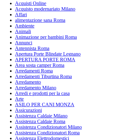
Acquisti Online
Acquisto modernariato Milano
Affari
alimentazione sana Roma
Ambiente
Animali
Animazione per bambini Roma
Annunci
Antennista Roma
Apertura Porte Blindate Legnano
APERTURA PORTE ROMA
Area sosta camper Roma
Arredamenti Roma
Arredamenti Tiburtina Roma
Arredamento
Arredamento Milano
Arredi e prodotti per la casa
Arte
ASILO PER CANI MONZA
Assicurazioni
Assistenza Caldaie Milano
Assistenza Caldaie Roma
Assistenza Condizionatori Milano
Assistenza Condizionatori Roma
Assistenza Elettrodomestici