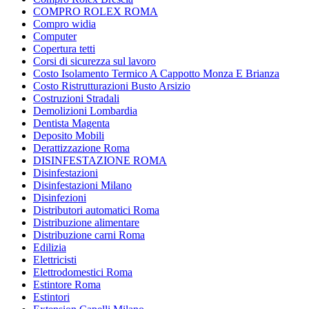
COMPRO ROLEX ROMA
Compro widia
Computer
Copertura tetti
Corsi di sicurezza sul lavoro
Costo Isolamento Termico A Cappotto Monza E Brianza
Costo Ristrutturazioni Busto Arsizio
Costruzioni Stradali
Demolizioni Lombardia
Dentista Magenta
Deposito Mobili
Derattizzazione Roma
DISINFESTAZIONE ROMA
Disinfestazioni
Disinfestazioni Milano
Disinfezioni
Distributori automatici Roma
Distribuzione alimentare
Distribuzione carni Roma
Edilizia
Elettricisti
Elettrodomestici Roma
Estintore Roma
Estintori