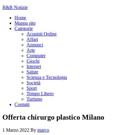
B&B Notizie
Home
Mappa sito
Categorie
Acquisti Online
Affari
Annunci
Arte
Computer
Giochi
Internet
Salute
Scienza e Tecnologia
Società
Sport
Tempo Libero
Turismo
Contatti
Offerta chirurgo plastico Milano
1 Marzo 2022
By
marco