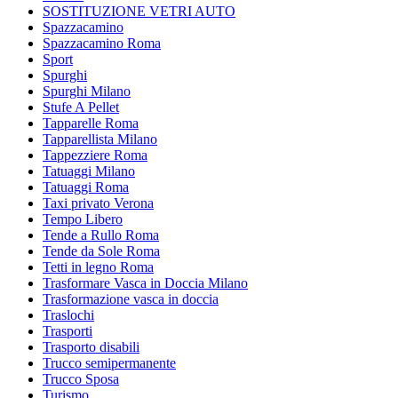
SOSTITUZIONE VETRI AUTO
Spazzacamino
Spazzacamino Roma
Sport
Spurghi
Spurghi Milano
Stufe A Pellet
Tapparelle Roma
Tapparellista Milano
Tappezziere Roma
Tatuaggi Milano
Tatuaggi Roma
Taxi privato Verona
Tempo Libero
Tende a Rullo Roma
Tende da Sole Roma
Tetti in legno Roma
Trasformare Vasca in Doccia Milano
Trasformazione vasca in doccia
Traslochi
Trasporti
Trasporto disabili
Trucco semipermanente
Trucco Sposa
Turismo