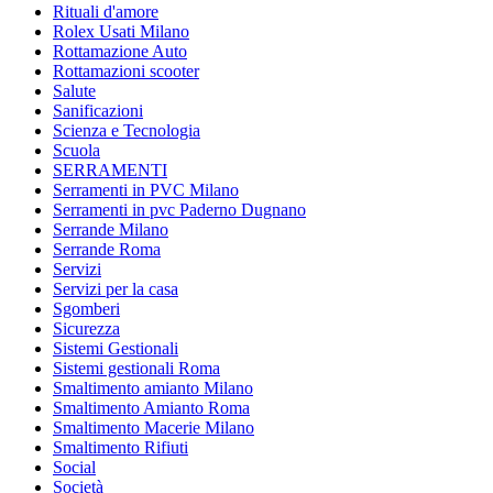
Rituali d'amore
Rolex Usati Milano
Rottamazione Auto
Rottamazioni scooter
Salute
Sanificazioni
Scienza e Tecnologia
Scuola
SERRAMENTI
Serramenti in PVC Milano
Serramenti in pvc Paderno Dugnano
Serrande Milano
Serrande Roma
Servizi
Servizi per la casa
Sgomberi
Sicurezza
Sistemi Gestionali
Sistemi gestionali Roma
Smaltimento amianto Milano
Smaltimento Amianto Roma
Smaltimento Macerie Milano
Smaltimento Rifiuti
Social
Società