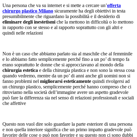
Una persona che va su internet e si mette a cercare un’
offerta
chirurgo plastico Milano
sicuramente ha degli obiettivi in testa
presumibilmente che riguardano la possibilità e il desiderio di
eliminare degli inestetismi
che la mettono in difficoltà o lo mettono
in rapporto con se stesso e al rapporto soprattutto con gli altri e
quindi nelle relazioni
Non è un caso che abbiamo parlato sia al maschile che al femminile
e lo abbiamo fatto semplicemente perché fino a un po’ di tempo fa
erano soprattutto le donne che si approcciavano al mondo della
chirurgia estetica
e della chirurgia plastica e non sono la stessa cosa
quando vedremo, mentre da un po’ di anni anche gli uomini non si
fanno problemi nel
migliorarsi esteticamente
quindi rivolgersi ad
un chirurgo plastico, semplicemente perché hanno compreso che ci
ritroviamo nella società dell’immagine avere un aspetto gradevole
può fare la differenza sia nel senso di relazioni professionali e sociali
che affettive
Questo non vuol dire solo guardare la parte esteriore di una persona
e non quella interiore significa che un primo impatto gradevole può
favorire delle cose o può non favorire e su questo non ci sono dubbi