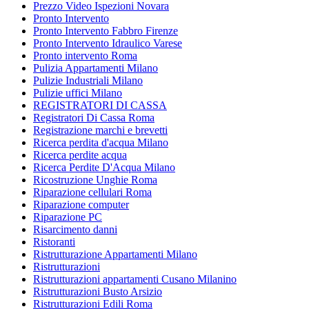
Prezzo Video Ispezioni Novara
Pronto Intervento
Pronto Intervento Fabbro Firenze
Pronto Intervento Idraulico Varese
Pronto intervento Roma
Pulizia Appartamenti Milano
Pulizie Industriali Milano
Pulizie uffici Milano
REGISTRATORI DI CASSA
Registratori Di Cassa Roma
Registrazione marchi e brevetti
Ricerca perdita d'acqua Milano
Ricerca perdite acqua
Ricerca Perdite D'Acqua Milano
Ricostruzione Unghie Roma
Riparazione cellulari Roma
Riparazione computer
Riparazione PC
Risarcimento danni
Ristoranti
Ristrutturazione Appartamenti Milano
Ristrutturazioni
Ristrutturazioni appartamenti Cusano Milanino
Ristrutturazioni Busto Arsizio
Ristrutturazioni Edili Roma