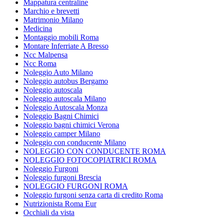
Mappatura centraline
Marchio e brevetti
Matrimonio Milano
Medicina
Montaggio mobili Roma
Montare Inferriate A Bresso
Ncc Malpensa
Ncc Roma
Noleggio Auto Milano
Noleggio autobus Bergamo
Noleggio autoscala
Noleggio autoscala Milano
Noleggio Autoscala Monza
Noleggio Bagni Chimici
Noleggio bagni chimici Verona
Noleggio camper Milano
Noleggio con conducente Milano
NOLEGGIO CON CONDUCENTE ROMA
NOLEGGIO FOTOCOPIATRICI ROMA
Noleggio Furgoni
Noleggio furgoni Brescia
NOLEGGIO FURGONI ROMA
Noleggio furgoni senza carta di credito Roma
Nutrizionista Roma Eur
Occhiali da vista