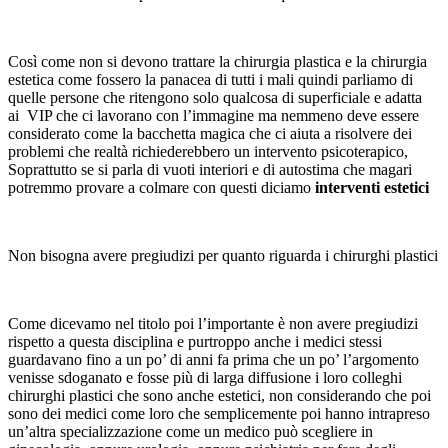
Così come non si devono trattare la chirurgia plastica e la chirurgia
estetica come fossero la panacea di tutti i mali quindi parliamo di
quelle persone che ritengono solo qualcosa di superficiale e adatta
ai VIP che ci lavorano con l’immagine ma nemmeno deve essere
considerato come la bacchetta magica che ci aiuta a risolvere dei
problemi che realtà richiederebbero un intervento psicoterapico,
Soprattutto se si parla di vuoti interiori e di autostima che magari
potremmo provare a colmare con questi diciamo
interventi estetici
Non bisogna avere pregiudizi per quanto riguarda i chirurghi plastici
Come dicevamo nel titolo poi l’importante è non avere pregiudizi
rispetto a questa disciplina e purtroppo anche i medici stessi
guardavano fino a un po’ di anni fa prima che un po’ l’argomento
venisse sdoganato e fosse più di larga diffusione i loro colleghi
chirurghi plastici che sono anche estetici, non considerando che poi
sono dei medici come loro che semplicemente poi hanno intrapreso
un’altra specializzazione come un medico può scegliere in