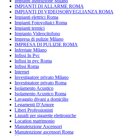
Impianti aspirazione Milano
IMPIANTI DI ALLARME ROMA
IMPIANTI DI VIDEOSORVEGLIANZA ROMA
Impianti elettrici Roma
Impianti Fotovoltaici Roma
Impianti termici
Impianto Videocitofono
Impresa di pulizie Milano
IMPRESA DI PULIZIE ROMA
Inferriate Milano
Infissi In Pvc
Infissi in pvc Roma
Infissi Roma
Internet
Investigatore privato Milano
Investigatore privato Roma
Isolamento Acustico
Isolamento Acustico Roma
Lavaggio divani a domicilio
Legamenti D'Amore
Liberi Professionisti
Liquidi per sigarette elettroniche
Location matrimonio
Manutenzione Ascensori
Manutenzione ascensori Roma