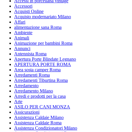
Accessi in porcellana vintage
Accessori
Acquisti Online
Acquisto modernariato Milano
Affari
alimentazione sana Roma
Ambiente
Animali
Animazione per bambini Roma
Annunci
Antennista Roma
Apertura Porte Blindate Legnano
APERTURA PORTE ROMA
Area sosta camper Roma
Arredamenti Roma
Arredamenti Tiburtina Roma
Arredamento
Arredamento Milano
Arredi e prodotti per la casa
Arte
ASILO PER CANI MONZA
Assicurazioni
Assistenza Caldaie Milano
Assistenza Caldaie Roma
Assistenza Condizionatori Milano