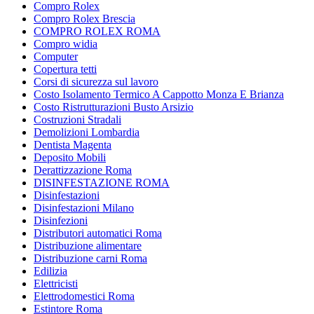
Compro Rolex
Compro Rolex Brescia
COMPRO ROLEX ROMA
Compro widia
Computer
Copertura tetti
Corsi di sicurezza sul lavoro
Costo Isolamento Termico A Cappotto Monza E Brianza
Costo Ristrutturazioni Busto Arsizio
Costruzioni Stradali
Demolizioni Lombardia
Dentista Magenta
Deposito Mobili
Derattizzazione Roma
DISINFESTAZIONE ROMA
Disinfestazioni
Disinfestazioni Milano
Disinfezioni
Distributori automatici Roma
Distribuzione alimentare
Distribuzione carni Roma
Edilizia
Elettricisti
Elettrodomestici Roma
Estintore Roma