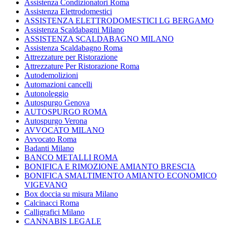
Assistenza Condizionatori Roma
Assistenza Elettrodomestici
ASSISTENZA ELETTRODOMESTICI LG BERGAMO
Assistenza Scaldabagni Milano
ASSISTENZA SCALDABAGNO MILANO
Assistenza Scaldabagno Roma
Attrezzature per Ristorazione
Attrezzature Per Ristorazione Roma
Autodemolizioni
Automazioni cancelli
Autonoleggio
Autospurgo Genova
AUTOSPURGO ROMA
Autospurgo Verona
AVVOCATO MILANO
Avvocato Roma
Badanti Milano
BANCO METALLI ROMA
BONIFICA E RIMOZIONE AMIANTO BRESCIA
BONIFICA SMALTIMENTO AMIANTO ECONOMICO
VIGEVANO
Box doccia su misura Milano
Calcinacci Roma
Calligrafici Milano
CANNABIS LEGALE