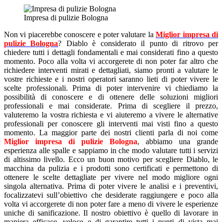
Impresa di pulizie Bologna
Non vi piacerebbe conoscere e poter valutare la
Miglior impresa di
pulizie Bologna
? Diablo è considerato il punto di ritrovo per
chiedere tutti i dettagli fondamentali e mai considerati fino a questo
momento. Poco alla volta vi accorgerete di non poter far altro che
richiedere interventi mirati e dettagliati, siamo pronti a valutare le
vostre richieste e i nostri operatori saranno lieti di poter vivere le
scelte professionali. Prima di poter intervenire vi chiediamo la
possibilità di conoscere e di ottenere delle soluzioni migliori
professionali e mai considerate. Prima di scegliere il prezzo,
valuteremo la vostra richiesta e vi aiuteremo a vivere le alternative
professionali per conoscere gli interventi mai visti fino a questo
momento. La maggior parte dei nostri clienti parla di noi come
Miglior impresa di pulizie Bologna
, abbiamo una grande
esperienza alle spalle e sappiamo in che modo valutare tutti i servizi
di altissimo livello.
Ecco un buon motivo per scegliere Diablo, le
macchina da pulizia e i prodotti sono certificati e permettono di
ottenere le scelte dettagliate per vivere nel modo migliore ogni
singola alternativa. Prima di poter vivere le analisi e i preventivi,
focalizzatevi sull’obiettivo che desiderate raggiungere e poco alla
volta vi accorgerete di non poter fare a meno di vivere le esperienze
uniche di sanificazione. Il nostro obiettivo è quello di lavorare in
maniera efficace, veloce e di garantire tutti i punti di vista mai