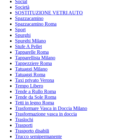
Social
Società
SOSTITUZIONE VETRI AUTO
Spazzacamino
Spazzacamino Roma
Sport
Spurghi
Spurghi Milano
Stufe A Pellet
Tapparelle Roma
Tapparellista Milano
Tappezziere Roma
Tatuaggi Milano
Tatuaggi Roma
Taxi privato Verona
Tempo Libero
Tende a Rullo Roma
Tende da Sole Roma
Tetti in legno Roma
Trasformare Vasca in Doccia Milano
Trasformazione vasca in doccia
Traslochi
Trasporti
Trasporto disabili
Trucco semipermanente