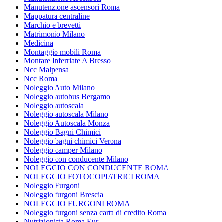
Manutenzione ascensori Roma
Mappatura centraline
Marchio e brevetti
Matrimonio Milano
Medicina
Montaggio mobili Roma
Montare Inferriate A Bresso
Ncc Malpensa
Ncc Roma
Noleggio Auto Milano
Noleggio autobus Bergamo
Noleggio autoscala
Noleggio autoscala Milano
Noleggio Autoscala Monza
Noleggio Bagni Chimici
Noleggio bagni chimici Verona
Noleggio camper Milano
Noleggio con conducente Milano
NOLEGGIO CON CONDUCENTE ROMA
NOLEGGIO FOTOCOPIATRICI ROMA
Noleggio Furgoni
Noleggio furgoni Brescia
NOLEGGIO FURGONI ROMA
Noleggio furgoni senza carta di credito Roma
Nutrizionista Roma Eur