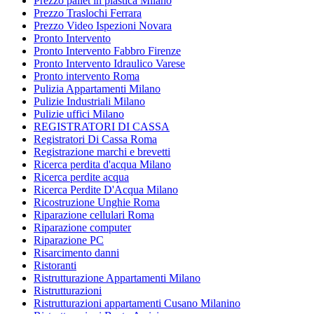
Prezzo pallet in plastica Milano
Prezzo Traslochi Ferrara
Prezzo Video Ispezioni Novara
Pronto Intervento
Pronto Intervento Fabbro Firenze
Pronto Intervento Idraulico Varese
Pronto intervento Roma
Pulizia Appartamenti Milano
Pulizie Industriali Milano
Pulizie uffici Milano
REGISTRATORI DI CASSA
Registratori Di Cassa Roma
Registrazione marchi e brevetti
Ricerca perdita d'acqua Milano
Ricerca perdite acqua
Ricerca Perdite D'Acqua Milano
Ricostruzione Unghie Roma
Riparazione cellulari Roma
Riparazione computer
Riparazione PC
Risarcimento danni
Ristoranti
Ristrutturazione Appartamenti Milano
Ristrutturazioni
Ristrutturazioni appartamenti Cusano Milanino