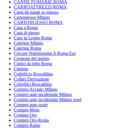
CANNE FUMARIE ROMA
CARROATTREZZI ROMA
Carta da parati su misura
Cartongesso Milano
CARTONGESSO ROMA
Casa a Roma
Casa di riposo
Case in Legno Roma
Catering Milano
Catering Roma
Cercare Nutrizionista A Roma Eur
Cessione del quinto
Cimici da letto Roma
Cinema
Colirificio Rescaldina
Collari Derivazione
Colorifici Rescaldina
Compro Acciaio Milano
Compro auto incidentate Milano
Compro auto incidentate Milano nord
Compro auto usate
Compro Moto
Compro Oro
Compro Oro Roma
Compro Rame