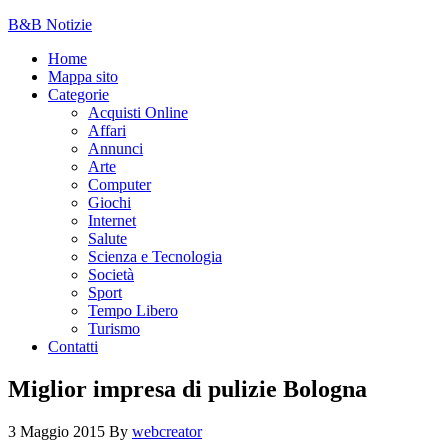
B&B Notizie
Home
Mappa sito
Categorie
Acquisti Online
Affari
Annunci
Arte
Computer
Giochi
Internet
Salute
Scienza e Tecnologia
Società
Sport
Tempo Libero
Turismo
Contatti
Miglior impresa di pulizie Bologna
3 Maggio 2015
By
webcreator