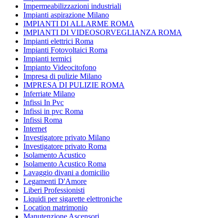
Impermeabilizzazioni industriali
Impianti aspirazione Milano
IMPIANTI DI ALLARME ROMA
IMPIANTI DI VIDEOSORVEGLIANZA ROMA
Impianti elettrici Roma
Impianti Fotovoltaici Roma
Impianti termici
Impianto Videocitofono
Impresa di pulizie Milano
IMPRESA DI PULIZIE ROMA
Inferriate Milano
Infissi In Pvc
Infissi in pvc Roma
Infissi Roma
Internet
Investigatore privato Milano
Investigatore privato Roma
Isolamento Acustico
Isolamento Acustico Roma
Lavaggio divani a domicilio
Legamenti D'Amore
Liberi Professionisti
Liquidi per sigarette elettroniche
Location matrimonio
Manutenzione Ascensori