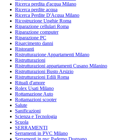
Ricerca perdita d'acqua Milano
Ricerca perdite acqua
Ricerca Perdite D'Acqua Milano
Ricostruzione Unghie Roma
Riparazione cellulari Roma
Riparazione computer
Riparazione PC
Risarcimento danni
Ristoranti
Ristrutturazione Appartamenti Milano
Ristrutturazioni
Ristrutturazioni appartamenti Cusano Milanino
Ristrutturazioni Busto Arsizio
Ristrutturazioni Edili Roma
Rituali d'amore
Rolex Usati Milano
Rottamazione Auto
Rottamazioni scooter
Salute
Sanificazioni
Scienza e Tecnologia
Scuola
SERRAMENTI
Serramenti in PVC Milano
Serramenti in pvc Paderno Dugnano