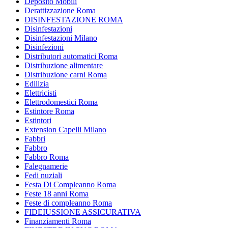
Deposito Mobili
Derattizzazione Roma
DISINFESTAZIONE ROMA
Disinfestazioni
Disinfestazioni Milano
Disinfezioni
Distributori automatici Roma
Distribuzione alimentare
Distribuzione carni Roma
Edilizia
Elettricisti
Elettrodomestici Roma
Estintore Roma
Estintori
Extension Capelli Milano
Fabbri
Fabbro
Fabbro Roma
Falegnamerie
Fedi nuziali
Festa Di Compleanno Roma
Feste 18 anni Roma
Feste di compleanno Roma
FIDEIUSSIONE ASSICURATIVA
Finanziamenti Roma