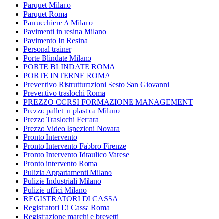
Parquet Milano
Parquet Roma
Parrucchiere A Milano
Pavimenti in resina Milano
Pavimento In Resina
Personal trainer
Porte Blindate Milano
PORTE BLINDATE ROMA
PORTE INTERNE ROMA
Preventivo Ristrutturazioni Sesto San Giovanni
Preventivo traslochi Roma
PREZZO CORSI FORMAZIONE MANAGEMENT
Prezzo pallet in plastica Milano
Prezzo Traslochi Ferrara
Prezzo Video Ispezioni Novara
Pronto Intervento
Pronto Intervento Fabbro Firenze
Pronto Intervento Idraulico Varese
Pronto intervento Roma
Pulizia Appartamenti Milano
Pulizie Industriali Milano
Pulizie uffici Milano
REGISTRATORI DI CASSA
Registratori Di Cassa Roma
Registrazione marchi e brevetti