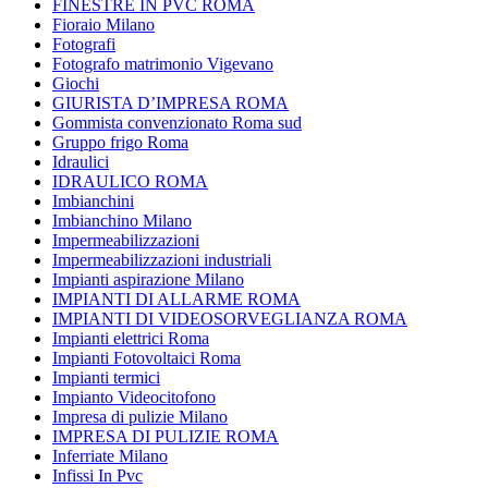
FINESTRE IN PVC ROMA
Fioraio Milano
Fotografi
Fotografo matrimonio Vigevano
Giochi
GIURISTA D’IMPRESA ROMA
Gommista convenzionato Roma sud
Gruppo frigo Roma
Idraulici
IDRAULICO ROMA
Imbianchini
Imbianchino Milano
Impermeabilizzazioni
Impermeabilizzazioni industriali
Impianti aspirazione Milano
IMPIANTI DI ALLARME ROMA
IMPIANTI DI VIDEOSORVEGLIANZA ROMA
Impianti elettrici Roma
Impianti Fotovoltaici Roma
Impianti termici
Impianto Videocitofono
Impresa di pulizie Milano
IMPRESA DI PULIZIE ROMA
Inferriate Milano
Infissi In Pvc