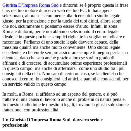
Giurista D’Impresa Roma Sud
e dintorni: se è proprio questa la frase
che, nel tuo motore di ricerca web del tuo PC, tu hai appena
selezionato, allora sei sicuramente alla ricerca dello studio legale
giusto, per la protezione e per la tutela dei tuoi diritti, allora sappi
che noi, sicuramente ti possiamo essere d’aiuto. Infatti, in zona
Roma e dintorni, per te noi abbiamo selezionato il centro legale
ideale, e in queste poche e semplici righe, te lo vogliamo indicare e
raccontare. Parliamo di uno studio legale davvero capace, della
massima qualità ma anche molto conveniente. Uno studio legale
eccellente, e che vuole sempre assicurare sempre il meglio per la sua
clientela, dato che sarà anche grazie a loro se sarà in grado di
affinarsi e di crescere, di accumulare ottime esperienze professionali
in questo campo, ma anche di affermarsi come uno studio tra i più
consigliati della città. Non sarà di certo un caso, se la clientela che
conosce il centro, lo consiglierà ad amici, a parenti e conoscenti, per
un servizio valido in questo campo.
In molti, a Roma, si affidano ad un esperto del genere, e si può
trattare di una causa di lavoro o anche di problemi di natura penale.
In questo studio tutte le questioni legali, trovano la giusta soluzione e
trattazione, con professionalità.
Un Giurista D’Impresa Roma Sud davvero serio e
professionale