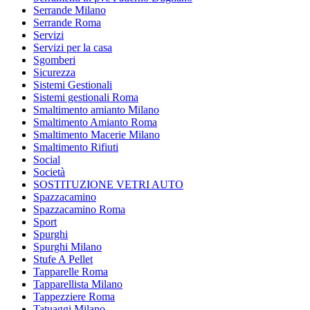
Serrande Milano
Serrande Roma
Servizi
Servizi per la casa
Sgomberi
Sicurezza
Sistemi Gestionali
Sistemi gestionali Roma
Smaltimento amianto Milano
Smaltimento Amianto Roma
Smaltimento Macerie Milano
Smaltimento Rifiuti
Social
Società
SOSTITUZIONE VETRI AUTO
Spazzacamino
Spazzacamino Roma
Sport
Spurghi
Spurghi Milano
Stufe A Pellet
Tapparelle Roma
Tapparellista Milano
Tappezziere Roma
Tatuaggi Milano