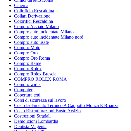
Cimici da letto Roma
Cinema
Colirificio Rescaldina
Collari Derivazione
Colorifici Rescaldina
Compro Acciaio Milano
Compro auto incidentate Milano
Compro auto incidentate Milano nord
Compro auto usate
Compro Moto
Compro Oro
Compro Oro Roma
Compro Rame
Compro Rolex
Compro Rolex Brescia
COMPRO ROLEX ROMA
Compro widia
Computer
Copertura tetti
Corsi di sicurezza sul lavoro
Costo Isolamento Termico A Cappotto Monza E Brianza
Costo Ristrutturazioni Busto Arsizio
Costruzioni Stradali
Demolizioni Lombardia
Dentista Magenta