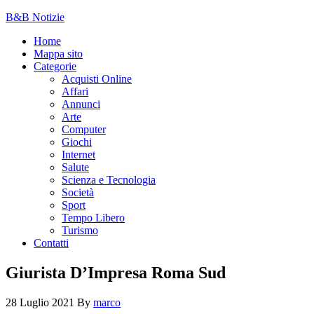
B&B Notizie
Home
Mappa sito
Categorie
Acquisti Online
Affari
Annunci
Arte
Computer
Giochi
Internet
Salute
Scienza e Tecnologia
Società
Sport
Tempo Libero
Turismo
Contatti
Giurista D’Impresa Roma Sud
28 Luglio 2021
By
marco