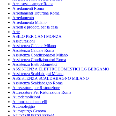
Area sosta camper Roma
Arredamenti Roma
Arredamenti Tiburtina Roma
Arredamento
Arredamento Milano
Arredi e prodotti per la casa
Arte
ASILO PER CANI MONZA
Assicurazioni
Assistenza Caldaie Milano
Assistenza Caldaie Roma
Assistenza Condizionatori Milano
Assistenza Condizionatori Roma
Assistenza Elettrodomestici
ASSISTENZA ELETTRODOMESTICI LG BERGAMO
Assistenza Scaldabagni Milano
ASSISTENZA SCALDABAGNO MILANO
Assistenza Scaldabagno Roma
Attrezzature per Ristorazione
Attrezzature Per Ristorazione Roma
Autodemolizioni
Automazioni cancelli
Autonoleggio
Autospurgo Genova
AUTOSPURGO ROMA